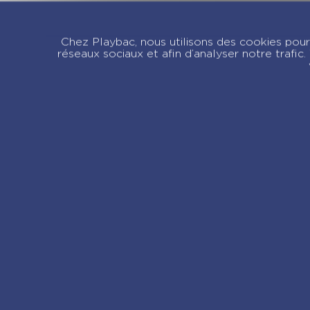
Mon album p
de classe – De
Chez Playbac, nous utilisons des cookies pour 
maternelle au
réseaux sociaux et afin d’analyser notre trafi
– 2026
Re