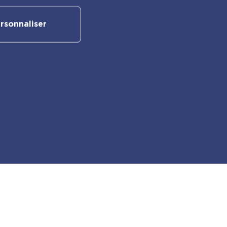
rsonnaliser
Suivez-nous sur nos réseaux
sociaux :
Retrouvez également les autres
activités PlayBac :
PlayBac Presse
Éditions spéciales