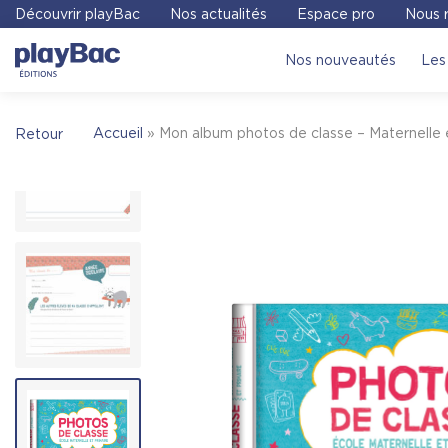
Panneau de gestion des cookies
Découvrir playBac
Nos actualités
Espace pro
Nous r
Pour trouver une librairie où acheter
Mon alb
Nos nouveautés
Les 
Maternelle et primaire avec stickers – 2026
,
site Place des libraires !
Place des Libraires
Accueil
»
Mon album photos de classe – Maternelle e
Retour