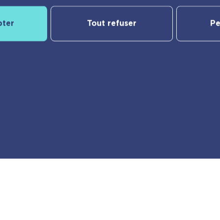
pter
Tout refuser
Pe
Notre catalogue
yBac
Nos nouveautés
Les Incollables® | Éducatif
Jeunesse
e
Frigobloc
er
Calendriers
Vie pratique
Ma liste d’envies
des cookies
© playBac Éditions