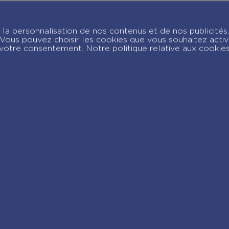
hotos
Mon a
 la
de cla
la personnalisation de nos contenus et de nos publicités,
 lycée
et lyc
c. Vous pouvez choisir les cookies que vous souhaitez acti
votre consentement. Notre politique relative aux cookie
joignez-nous sur Insta