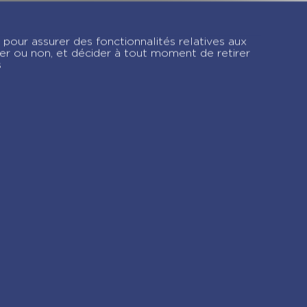
lbum photos
sse – Collège
 pour assurer des fonctionnalités relatives aux
ée – 2026
ver ou non, et décider à tout moment de retirer
s
gram !