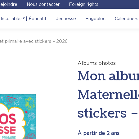
ejoindre
Nous contacter
Foreign rights
um photos de classe –
Incollables® | Éducatif
Jeunesse
Frigobloc
Calendriers
 on vous invite à visiter le
t primaire avec stickers – 2026
Voir sur le site
Albums photos
Mon album
Maternell
stickers 
À partir de 2 ans