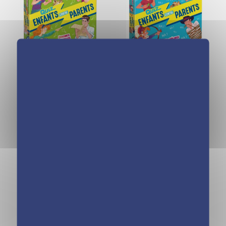
Boîte Quiz –
Boite Quiz –
Incollables –
Incollables –
Enfants vs Parents
Enfants vs Parents
– Énigmes
– Rires et Délires
Visuelles
Boîte Quiz –
Boite Quiz