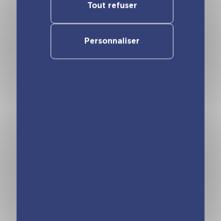
Les Incollables –
Tout refuser
Les Incollables –
Mes super Jeux –
Mes super jeux –
Additions
Lecture
Personnaliser
Les Incollables –
Les Incollables –
Mes super jeux –
Mes super jeux –
Multiplications
Conjugaisons
Rejoignez-nous sur