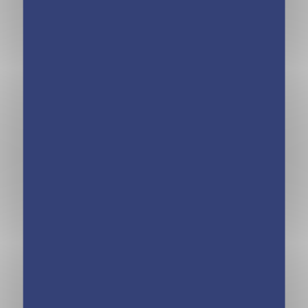
Incollables Famille
Incollables Enfants
– Enfants vs
contre Parents
Parents
spécial Rires et
Délires
Boîte Quiz –
Boîte Quiz –
Incollables
Incollables Famille
Pourquoi ?
– Enfants vs
Parents