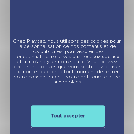
Chez Playbac, nous utilisons des cookies pour
la personnalisation de nos contenus et de
Les incollables –
Les incollables –
nos publicités, pour assurer des
Les chiffres avec
Les lettres avec
fonctionnalités relatives aux réseaux sociaux
Simon – Jeu de
Simon – Jeu
et afin d’analyser notre trafic. Vous pouvez
choisir les cookies que vous souhaitez activer
bataille
d’observation
ou non, et décider à tout moment de retirer
votre consentement. Notre politique relative
aux cookies
Tout accepter