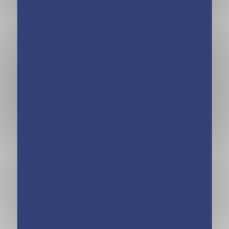
Minimiki – Mes
Minimiki –
robes à strasser –
Bracelets Tahiti –
Créations du
Créations du
monde
monde
Minimiki – Carnet
Minimiki – Stickers
créatif – Minji en
– Ballets autour du
Corée du Sud
monde