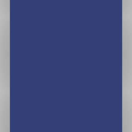
Minimiki –
Minimiki – Carnet
Couronnes strass –
créatif – Anouk au
Reines du monde –
Groenland
Créations du
nouvelle édition
monde
2025
Minimiki – Carnet
Minimiki –
créatif – Kate au
Bracelets fête
Royaume-Uni
Mexicaine –