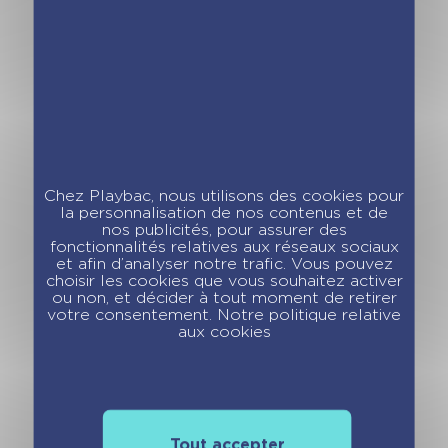
nouvelle édition
Créations du
2025
monde
Chez Playbac, nous utilisons des cookies pour
la personnalisation de nos contenus et de
nos publicités, pour assurer des
fonctionnalités relatives aux réseaux sociaux
et afin d’analyser notre trafic. Vous pouvez
Minimiki – Stickers
Minimiki – Carnet
choisir les cookies que vous souhaitez activer
– Merveilles du
créatif –
ou non, et décider à tout moment de retirer
Monde
Halloween
votre consentement. Notre politique relative
aux cookies
Tout accepter