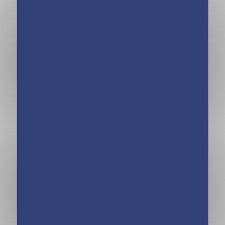
Minimiki – Carnet
Minimiki – Carnet
créatif – Minji en
créatif – Shan en
Corée du Sud
Chine nouvelle
nouvelle édition
édition