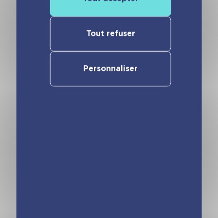
Tout refuser
Minimiki – Carnet
Minimiki – Carnet
créatif – Inès en
créatif – Louna au
Espagne nouvelle
Maroc nouvelle
Personnaliser
édition 2025
édition 2025
Minimiki – Carnet
Minimiki – Carnet
créatif – Elena en
créatif – Isabela au
Grèce nouvelle
Brésil nouvelle