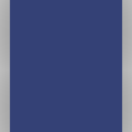
édition 2025
édition 2025
Minimiki – Carnet
Minimiki – Carnet
créatif – Sofia en
créatif – Mode à
Italie nouvelle
Paris
édition