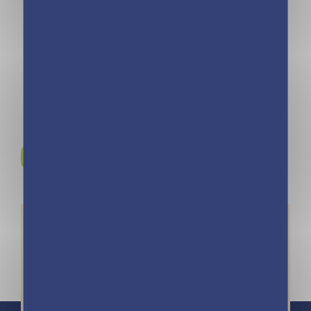
photos de classe
photos de classe
– Collège et
– Maternelle et
lycée – 2026
primaire avec
stickers – 2026
Rejoignez-nous sur
Instagram !