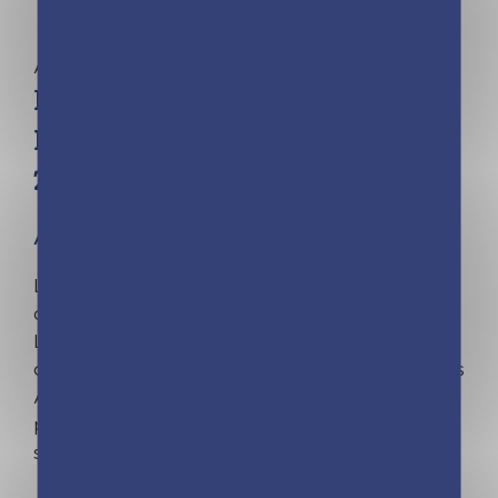
Albums photos
Mon album photos de classe –
De la maternelle au lycée –
2026
À partir de 2 ans
L'album de photos classe indispensable pour
conserver tous les souvenirs de sa scolarité !
Les photos de classe, les noms des copains et
copines, des profs, les dessins et les petits mots
Autant de trésors à conserver dans cet album
pour se souvenir des meilleurs moments de sa
scolarité.