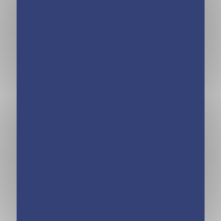
Le Galop des
Le Galop des
Etoiles – Mauvaise
Etoiles – Marengo
chute – Tome 3
a disparu – Tome 4
Le Galop des
Le Galop des
Etoiles – Le
Étoiles – Saut
poulain surprise –
d’obstacles ! –
Tome 5
Tome 6