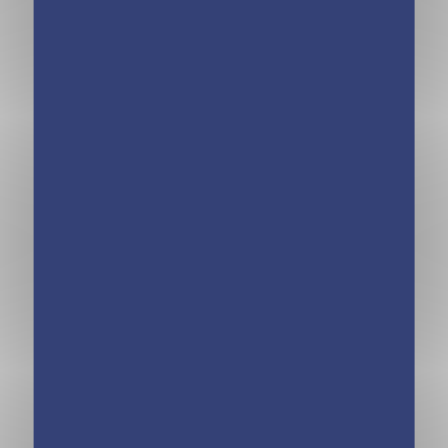
Passe tes galops 1
L’Aventure au
et 2 – Guide pour
Galop – Le
réussir les
mustang sauvage
examens
– Tome 1
théoriques et
pratiques