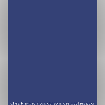
Le Galop des
Le Galop des
Étoiles – Le cheval
Étoiles – Le
du médaillon –
Casting ! – Tome 8
Tome 7
Chez Playbac, nous utilisons des cookies pour