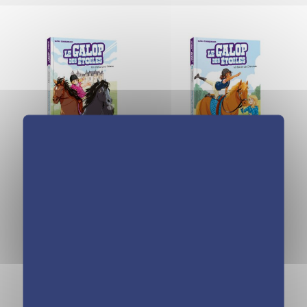
Le Galop des
Le Galop des
Etoiles – Un cheval
Etoiles – Le secret
pour Ariana –
de Cherokee –
Tome 1
Tome 2