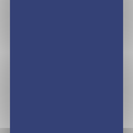
L’Aventure au
L’Aventure au
Galop – Japon,
Galop – L’étalon
copines et peines
solitaire – Tome 3
de coeur – Tome 2
L’Aventure au
Galop –
Prisonnières de la
neige – Tome 4