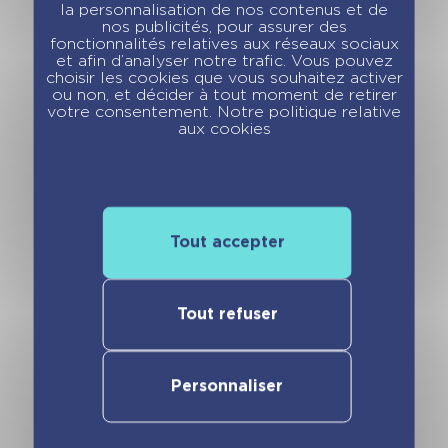
la personnalisation de nos contenus et de
nos publicités, pour assurer des
fonctionnalités relatives aux réseaux sociaux
Le Galop des
Le Galop des
et afin d’analyser notre trafic. Vous pouvez
Étoiles – S.O.S en
Étoiles – Chevaux
choisir les cookies que vous souhaitez activer
randonnée – Tome
en danger – Tome
ou non, et décider à tout moment de retirer
9
votre consentement. Notre politique relative
10
aux cookies
Tout accepter
Tout refuser
Le Galop des
Le Galop des
Étoiles – La
Étoiles – Le cheval
Personnaliser
cavalière sans
fantôme – Tome 12
peur – Tome 11