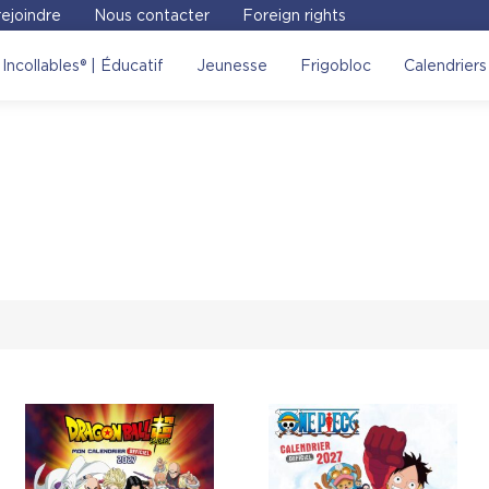
ejoindre
Nous contacter
Foreign rights
Incollables® | Éducatif
Jeunesse
Frigobloc
Calendriers