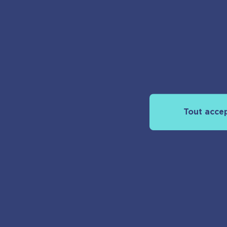
À propos
Découvrir pla
Tout acce
Nos actualités
Espace pro
Nous rejoindr
Nous contact
Foreign rights
Mentions légales
Politique de confidentialité
Politique 