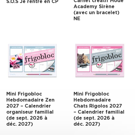
Carnet créatif Mode
S.O.S Je rentre en CP
Academy Sirène
(avec un bracelet)
NE
Mini Frigobloc
Mini Frigobloc
Hebdomadaire Zen
Hebdomadaire
2027 – Calendrier
Chats Rigolos 2027
organiseur familial
– Calendrier familial
(de sept. 2026 à
(de sept. 2026 à
déc. 2027)
déc. 2027)