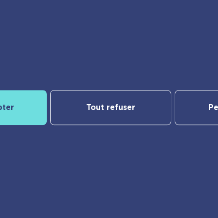
Notre catalogue
yBac
Nos nouveautés
pter
Tout refuser
Pe
Les Incollables® | Éducatif
Jeunesse
e
Frigobloc
er
Calendriers
Vie pratique
Ma liste d’envies
des cookies
© playBac Éditions