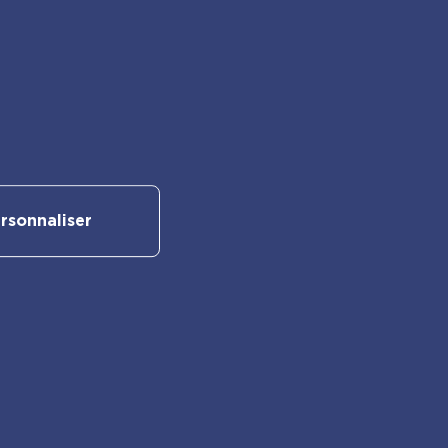
Suivez-nous sur nos réseaux
sociaux :
rsonnaliser
Retrouvez également les autres
activités PlayBac :
PlayBac Presse
Éditions spéciales