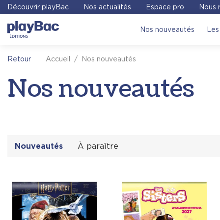
Panneau de gestion des cookies
Découvrir playBac
Nos actualités
Espace pro
Nous r
Nos nouveautés
Les 
Accueil
Nos nouveautés
Retour
Nos nouveautés
Nouveautés
À paraître