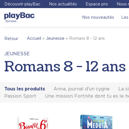
Panneau de gestion des cookies
Découvrir playBac
Nos actualités
Espace pro
Nous r
Nos nouveautés
Les 
Accueil
»
Jeunesse
»
Romans 8 - 12 ans
Retour
JEUNESSE
Romans 8 - 12 ans
Tous les produits
Anna, journal d'un cygne
La s
Passion Sport
Une mission Fortnite dont tu es le h