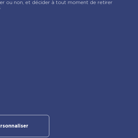
ver ou non, et décider à tout moment de retirer
s
Suivez-nous sur nos réseaux
rsonnaliser
sociaux :