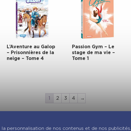
L’Aventure au Galop
Passion Gym – Le
– Prisonnières de la
stage de ma vie –
neige – Tome 4
Tome 1
1
2
3
4
→
joignez-nous sur Insta
la personnalisation de nos contenus et de nos publicités,