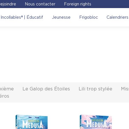
ejoindre
Nous contacter
Foreign rights
Incollables® | Éducatif
Jeunesse
Frigobloc
Calendriers
ixième
Le Galop des Étoiles
Lili trop stylée
Mis
éros