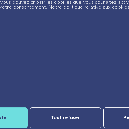
c. Vous pouvez choisir les cookies que vous souhaitez acti
votre consentement. Notre politique relative aux cookie
Notre catalogue
pter
Tout refuser
Pe
yBac
Nos nouveautés
Les Incollables® | Éducatif