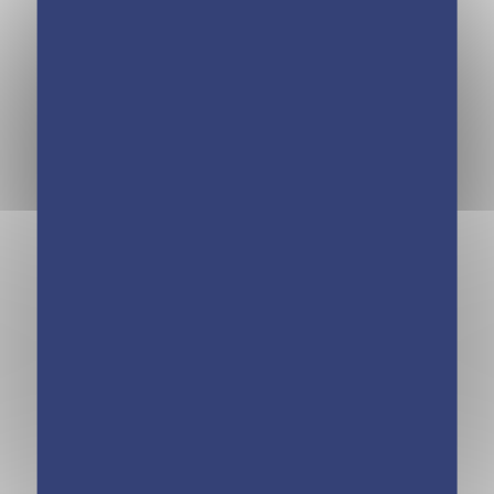
Une, deux, trois
Une, deux, trois
Sorcières d’enfer –
Sorcières d’enfer –
Bébé mystère –
Tromosh en
Tome 6
vacances – Tome 5