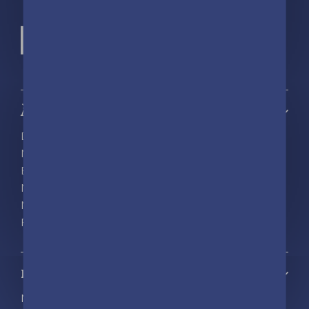
À propos
Découvrir playBac
Nos actualités
Espace pro
Nous rejoindre
Nous contacter
Foreign rights
Notre catalogue
Nos nouveautés