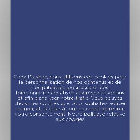
Une, deux, trois
Une, deux, trois
Sorcières d’enfer –
Sorcières d’enfer –
Abracadabra ! –
Un merci ou un
Tome 1
sort ! – Tome 2
Chez Playbac, nous utilisons des cookies pour
la personnalisation de nos contenus et de
nos publicités, pour assurer des
fonctionnalités relatives aux réseaux sociaux
et afin d’analyser notre trafic. Vous pouvez
choisir les cookies que vous souhaitez activer
ou non, et décider à tout moment de retirer
Une, deux, trois
Une, deux, trois
votre consentement. Notre politique relative
Sorcières d’enfer –
Sorcières d’enfer –
aux cookies
Tromosh Academy
Allô Halloween ! –
– Tome 3
Tome 4