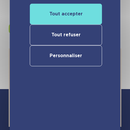
Tout accepter
Rejoignez-nous sur
Instagram !
Tout refuser
Personnaliser