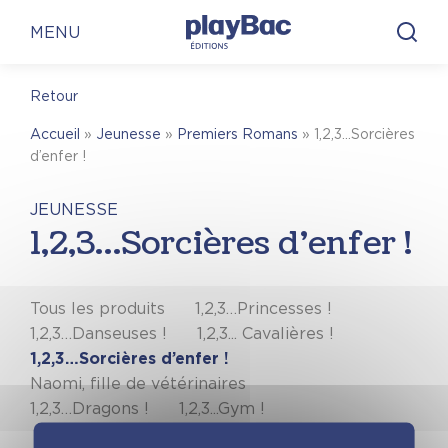
Panneau de gestion des cookies
MENU
Retour
Accueil
»
Jeunesse
»
Premiers Romans
»
1,2,3…Sorcières
d’enfer !
JEUNESSE
1,2,3…Sorcières d’enfer !
Tous les produits
1,2,3…Princesses !
1,2,3…Danseuses !
1,2,3... Cavalières !
1,2,3…Sorcières d’enfer !
Naomi, fille de vétérinaires
1,2,3…Dragons !
1,2,3...Gym !