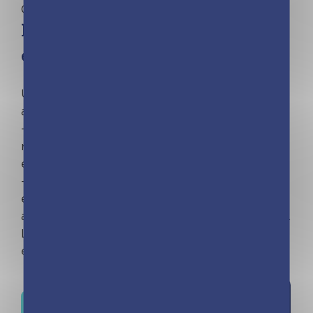
Cuisine
Privé : Frigobloc – 60 recettes
express
Un format malin signé FrigoBloc pour cuisiner
avec la recette sous les yeux !
– 1 porte-fiches aimanté contenant 30 fiches de
recettes recto/verso, soit 60 recettes express
et gourmandes (entrées, plats et desserts).
– 1 bloc de liste de courses également aimanté
et indépendant pour noter tout ce dont vous
aurez besoin pour cuisiner vos bons petits plats.
Le porte-fiches se recharge au grès de vos
envies, avec les autres titres de la collection !
Ajouter à
Où trouver ce livre ?
la liste de