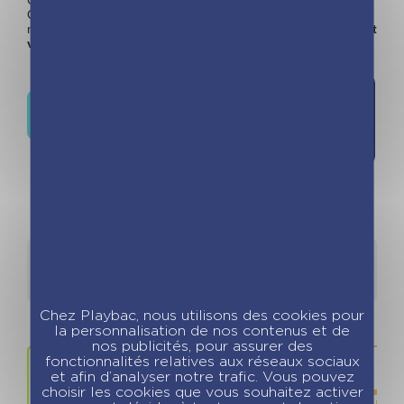
Gratin dauphinois, Tomates farcies, Hachis parmentier,
Quiche lorraine, Poulet basquaise, Rôti de porc à la
moutarde, Burger… Enfin, l
e meilleur du meilleur, et c’est
vous qui le dites !
Ajouter à
Où trouver ce livre ?
la liste de
souhaits
Détails
Auteurs
Chez Playbac, nous utilisons des cookies pour
la personnalisation de nos contenus et de
nos publicités, pour assurer des
fonctionnalités relatives aux réseaux sociaux
et afin d’analyser notre trafic. Vous pouvez
choisir les cookies que vous souhaitez activer