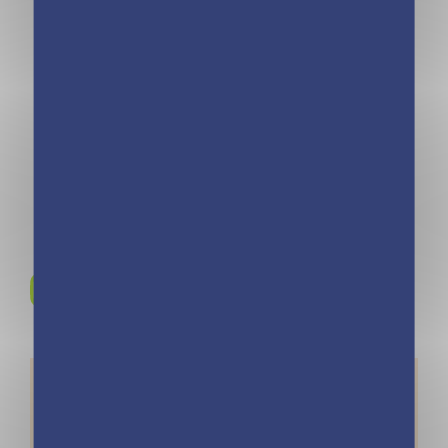
Frigobloc : Une
Frigobloc Fiches
année de
aimantées
recettes pour se
recettes Air
simplifier la vie !
Fryer
Rejoignez-nous sur
Instagram !