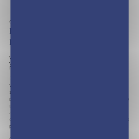
Cuisine
Les recettes préférées des
Français
Vous avez répondu avec gourmandise à notre enquête et
voici
VOTRE
top, celui des recettes préférées des
Français.es !
Du salé, du sucré, du classique, de l’exotique, du
végétarien, du léger, du rapide…mais toujours du bon, du
savoureux. Des recettes variées et de saison
présentées en photo, avec des variantes, des petits plus
gourmands, des fiches infos produits, des trucs et
astuces pour sublimer vos repas. Pour chacune des
catégories de recettes, retrouvez le top 10 des recettes
plébiscitées par tous !