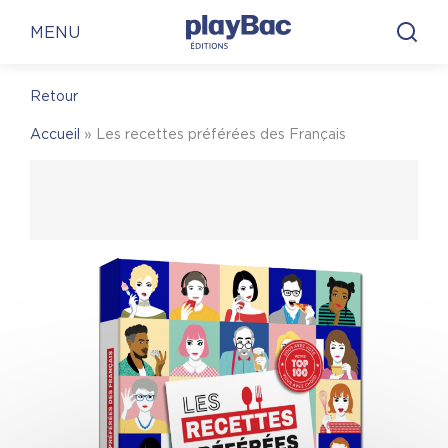
Panneau de gestion des cookies
En librairie
En ligne
MENU
Retour
En librairie
Accueil
»
Les recettes préférées des Français
Pour trouver une librairie où acheter
Les
recettes préférées des Français
, on vous invite à
visiter le site Place des libraires !
Place des Libraires