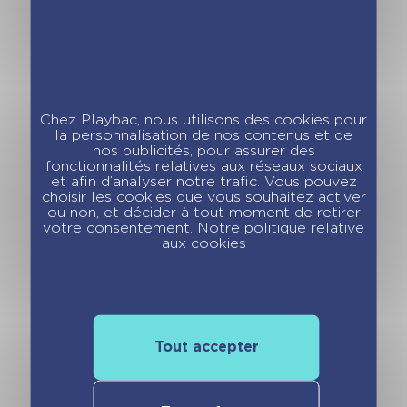
CE2 au CM1 – 8/9
CM1 au CM2 – 9/10
ans
ans
Chez Playbac, nous utilisons des cookies pour
la personnalisation de nos contenus et de
nos publicités, pour assurer des
fonctionnalités relatives aux réseaux sociaux
et afin d’analyser notre trafic. Vous pouvez
choisir les cookies que vous souhaitez activer
ou non, et décider à tout moment de retirer
votre consentement. Notre politique relative
aux cookies
Les incollables –
Les incollables –
Un mot par jour –
Un mot par jour –
Grande Section
CP 6/7 ans –
5/6 ans – Édition
Édition 2021
2021
Tout accepter