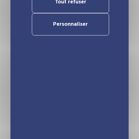
Tout refuser
Personnaliser
Les incollables –
Les incollables –
Un mot par jour –
Un mot par jour –
CE1 7/8 ans –
CE2 8/9 ans –
Édition 2021
Édition 2021
Les incollables –
Les incollables –