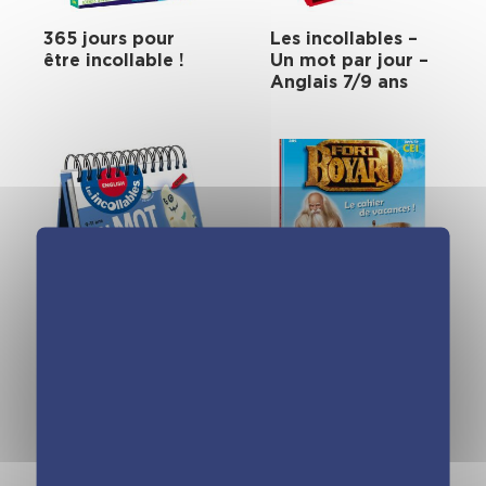
365 jours pour
Les incollables –
être incollable !
Un mot par jour –
Anglais 7/9 ans
Les incollables –
Cahier de
Un mot par jour –
vacances Fort
Anglais 9/11 ans
Boyard – Du CP au
CE1