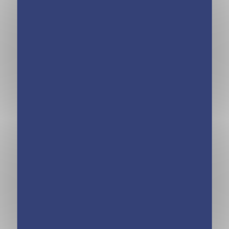
Les Incollables –
Cahier de
Mission Préhistoire
vacances dont tu
– Mes énigmes en
es le héros 2026 –
stickers
Les incollables –
Grande Section au
CP – 5/6 ans