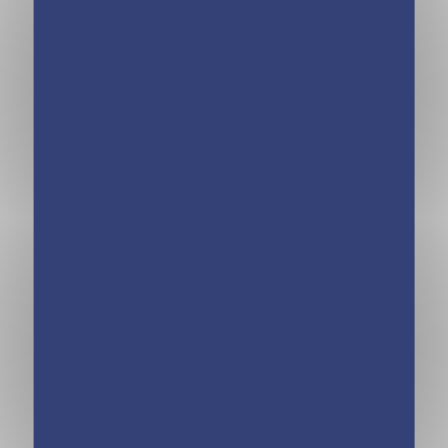
Un mot par jour –
Un mot par jour –
CM1 9/10 ans –
CM2 10/11 ans –
Édition 2021
Édition 2021
Les incollables –
Les incollables –
Un mot par jour –
Un mot par jour –
Anglais 7/9 ans
Anglais 9/11 ans