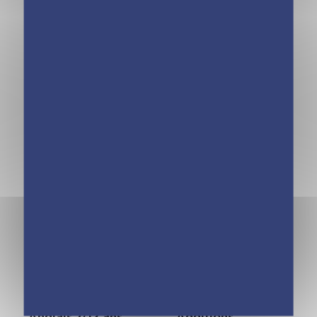
Les incollables –
Les incollables –
Éventail essentiel –
Éventail essentiel –
Conjugaisons 8/12
Multiplications
ans
8/12 ans
Les incollables –
Les Incollables –
Éventail essentiel –
Mes super Jeux –
Anglais 7/12 ans
Additions