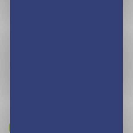
Cahier de
Cahier de
vacances dont tu
vacances dont tu
es le héros 2026
es le héros 2026
– Les incollables
– Les incollables
– CE1 au CE2 –
– CP au CE1 – 6/7
7/8 ans
ans
Rejoignez-nous sur
Instagram !