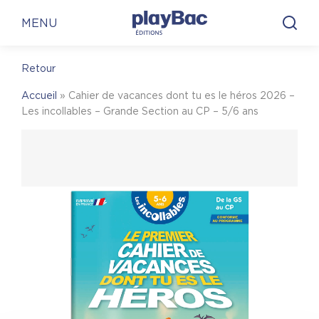
Panneau de gestion des cookies
En librairie
En ligne
MENU
Retour
En librairie
Accueil
»
Cahier de vacances dont tu es le héros 2026 –
Pour trouver une librairie où acheter
Cahier de
Les incollables – Grande Section au CP – 5/6 ans
vacances dont tu es le héros 2026 – Les
incollables – Grande Section au CP – 5/6 ans
, on
vous invite à visiter le site Place des libraires !
Place des Libraires