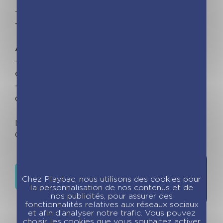
– Conçu par des enseignants
– En bonus : un T.REX en 3D à monter !
Avec la caution Incollables
– Créé par des enseignants, adopté par les
enfants et les parents !
– La marque qui accompagne tous vos étés
depuis 35 ans.
Imprimé en France.
Out of stock
Ajouter à
Où trouver ce livre ?
la liste de
Chez Playbac, nous utilisons des cookies pour
la personnalisation de nos contenus et de
souhaits
nos publicités, pour assurer des
fonctionnalités relatives aux réseaux sociaux
et afin d’analyser notre trafic. Vous pouvez
choisir les cookies que vous souhaitez activer