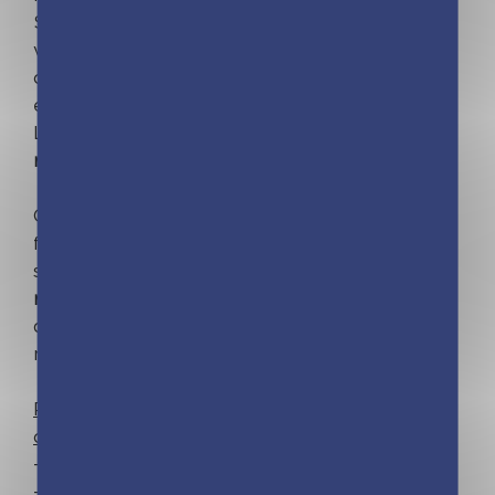
Si ta réponse est juste, continue ton chemin
vers un nouveau défi ; si ta réponse est fausse,
consulte le corrigé et poursuis vers un autre
exercice et une autre intrigue !
Le chemin est semé d'embûches,
sauras-tu
relever tous ces défis ?
Ouvre vite ce cahier et vis une aventure
fabuleuse grâce au professeur Chronotop et à
sa machine à voyager dans le temps, tout en
révisant
les
notions essentielles
de ton année
de lecture, écriture, maths et découverte du
monde !
Plus de 80 exercices pour tester tes
connaissances
– Conforme au programme scolaire
– Toutes les matières