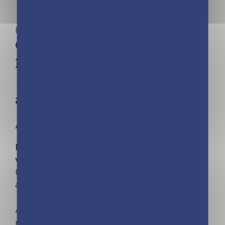
Incollables®
Cahier de vacances dont tu es
le héros 2026 – Les incollables
– Grande Section au CP – 5/6
ans
À partir de 5 ans
Révise en t’amusant avec le seul cahier de
vacances dont tu es le héros ou l'héroïne !
Un vrai cahier de vacances mêlant révisions et
aventure pour préparer ta rentrée en CP.
À chaque exercice, fais de ton mieux pour
répondre.