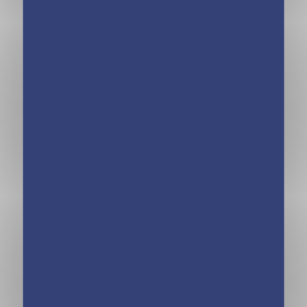
Vous pourriez aimer
Cahier de
Cahier de
vacances dont tu
vacances dont tu
es le héros 2026
es le héros 2026
– Les incollables
– Les incollables
– CM1 au CM2 –
– CE2 au CM1 –
9/10 ans
8/9 ans