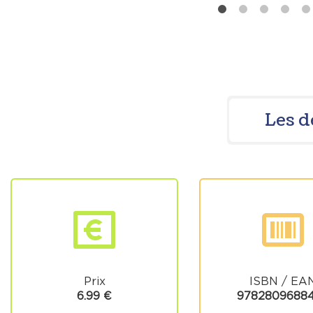
Les d
Prix
ISBN / EA
6.99 €
9782809688