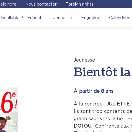
ejoindre
Nous contacter
Foreign rights
la 6e !
, on vous invite à
Incollables® | Éducatif
Jeunesse
Frigobloc
Calendriers
Voir sur le site
Jeunesse
Bientôt la 
À partir de 8 ans
À la rentrée,
JULIETTE
Ils sont trop contents d
grand saut vers la 6e ! E
DOTOU.
Confronté aux pr