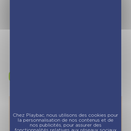
poster A3 joliment illustré par Marie
Renaud, à l’ambiance vitaminée ! Vous
pouvez télécharger et imprimer cette
affiche en appuyant sur le bouton ci-
dessous.
Rejoignez-nous sur
Instagram !
Chez Playbac, nous utilisons des cookies pour
la personnalisation de nos contenus et de
nos publicités, pour assurer des
fonctionnalités relatives aux réseaux sociaux