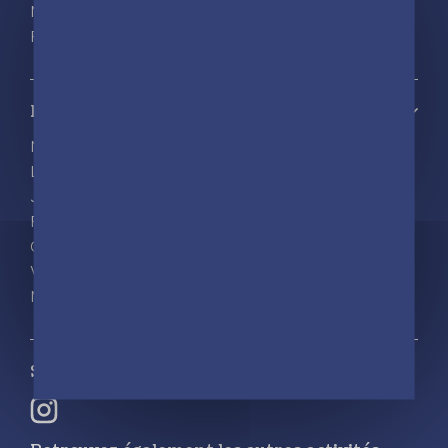
Nous contacter
Foreign rights
Notre catalogue
Nos nouveautés
Les Incollables® | Éducatif
Jeunesse
Frigobloc
Calendriers
Vie pratique
Ma liste d’envies
Suivez-nous sur nos réseaux sociaux :