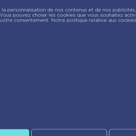
ivre musical – Mon
Livre musical – Mo
la personnalisation de nos contenus et de nos publicités,
remier Renaud
premier Indochine
c. Vous pouvez choisir les cookies que vous souhaitez acti
votre consentement. Notre politique relative aux cookie
joignez-nous sur Insta