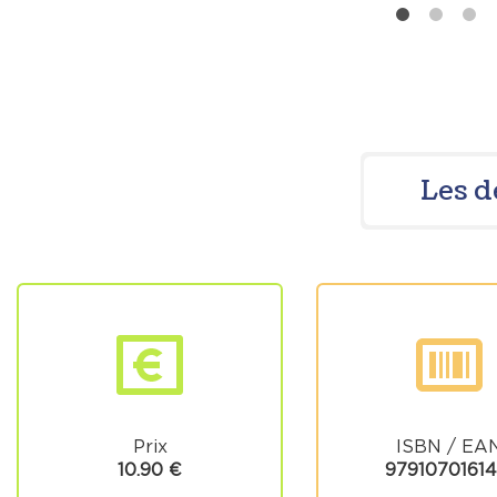
Les d
Prix
ISBN / EA
10.90 €
97910701614