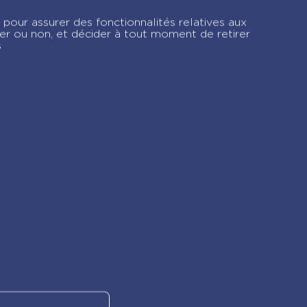
n
Livre musical – Mon
 pour assurer des fonctionnalités relatives aux
premier Johnny
ver ou non, et décider à tout moment de retirer
s
gram !