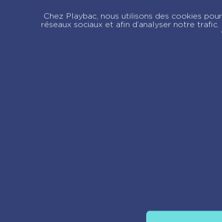
Livre musical – Mon
L
Chez Playbac, nous utilisons des cookies pour 
premier Aznavour
p
réseaux sociaux et afin d’analyser notre trafi
Re