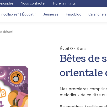
ejoindre
Nous contacter
Foreign rights
e scène – Musique
Incollables® | Éducatif
Jeunesse
Frigobloc
Calendriers
iter le site Place des
le désert
Voir sur le site
Éveil 0 - 3 ans
Bêtes de 
orientale 
Mes premières comptines 
mélodieux de ce titre q
5 comptines traditionnel