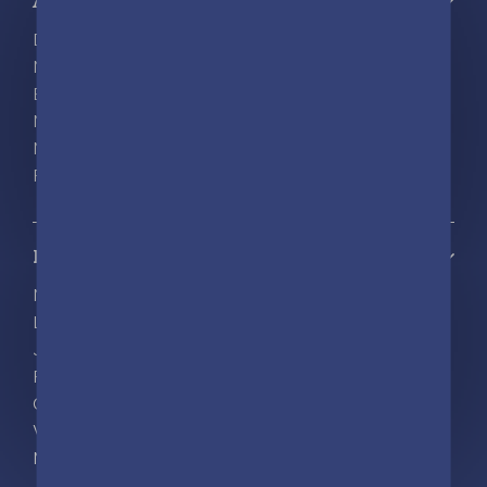
À propos
Découvrir playBac
Nos actualités
Espace pro
Nous rejoindre
Nous contacter
Foreign rights
Notre catalogue
Nos nouveautés
Les Incollables® | Éducatif
Jeunesse
Frigobloc
Calendriers
Vie pratique
Ma liste d’envies