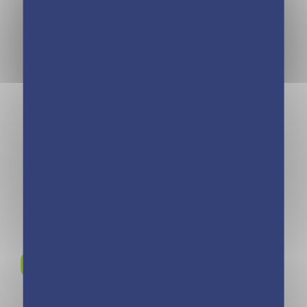
publié de nombreux livres jeunesse tels
que Moustache ne se laisse pas faire, Et
si je mangeais ma soupe ? ou
encore Histoires de Noël. Quand elle ne
dessine pas, elle réalise des bijoux et
anime des ateliers pour enfants. Les
livres musicaux Mon premier
Brassens et Mon premier
Gainsbourg sont ses premières
parutions aux éditions Play Bac.
Rejoignez-nous sur
Instagram !