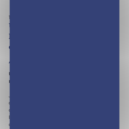
1,2,3…Princesses !
Une, deux, trois Princesses –
La bague magique – Nouvelle
édition
À partir de 4 ans
Une, deux, trois… Princesses : une formule
magique et un royaume enchanté !
Jade, Léa et Manon rêvent d'une bague en
diamant… Où pourraient-elles en trouver une si
ce n'est au royaume des princesses ? Mais
lorsque la reine leur montre sa merveilleuse
collection de bijoux, elles découvrent qu'une