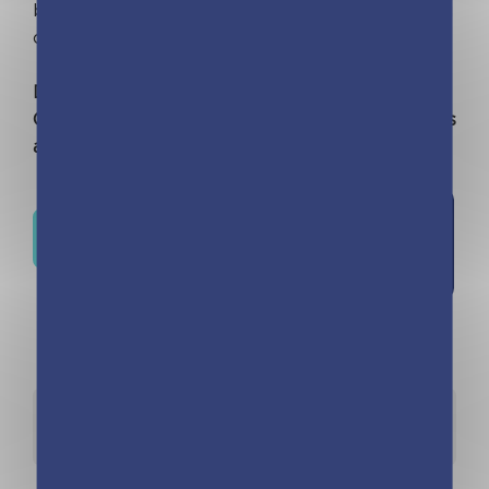
bague magique a disparu. Y aurait-il un voleur au
château ? Les princesses mènent l'enquête…
Dès 6 ans. À lire seul(e) ou accompagné(e).
Chaque tome peut être lu indépendamment des
autres.
Ajouter à
Où trouver ce livre ?
la liste de
souhaits
Détails
Auteurs