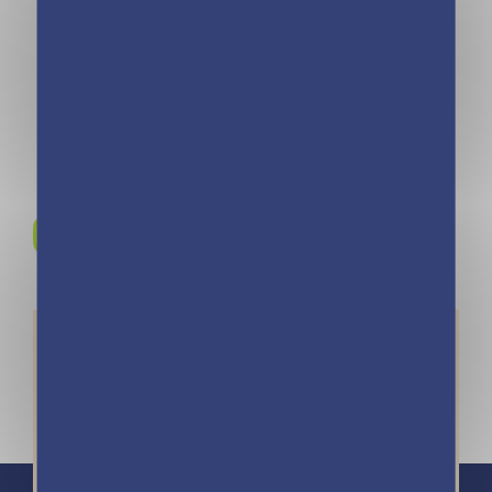
Une, deux, trois
Une, deux, trois
Princesses – Un
Princesses – Le
Noël de rêve –
dauphin d’argent
Tome 18
– Tome 17
Rejoignez-nous sur
Instagram !