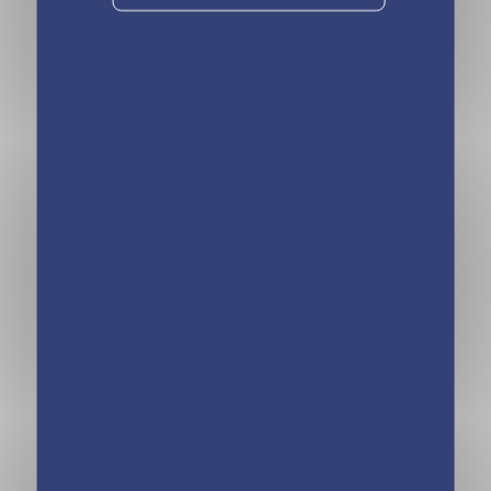
Une, deux, trois
Une, deux, trois
Princesses –
Princesses – Les
L’oeuf magique
lettres volées
nouvelle édition
nouvelle édition