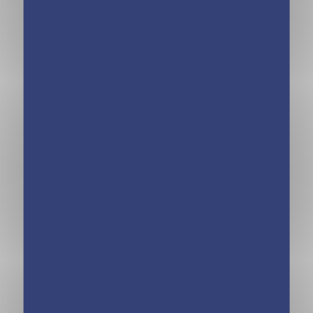
Les incollables –
Les incollables –
650 quiz famille
Quiz famille – De
Fort Boyard
7 à 107 ans
Les incollables –
Quelle histoire –
Quiz famille
Éventail
Hiver – Réédition
Personnages de
2023
l’Histoire de
France -Édition