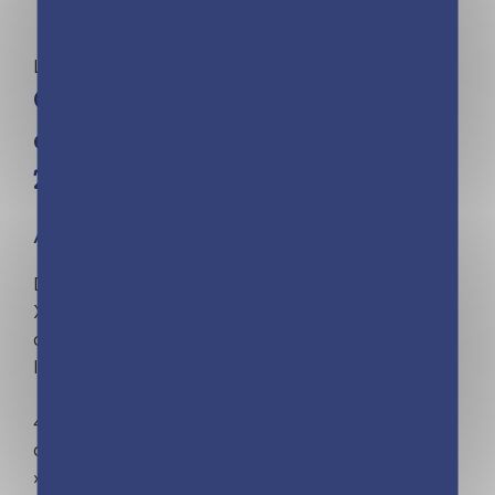
Les Incollables® | Éducatif
Quelle histoire – Éventail Rois
et Reines de France – Édition
2023
À partir de 6 ans
De Clovis à Louis-Philippe en passant par Louis
XIV, Aliénor d'Aquitaine et Marie-Antoinette,
découvre les rois et reines qui ont marqué
l'histoire de France.
45 fiches personnages, 90 questions-réponses,
des frises, des anecdotes et des « Le sais-tu ?
».