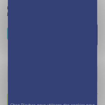
Parce qu'avec Les Incollables, je joue et
j'apprends !
Ajouter à
Où trouver ce livre ?
la liste de
souhaits
Détails
Auteurs