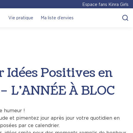
Espace fans Kinra Girls
Vie pratique
Ma liste d’envies
r Idées Positives en
s – L’ANNÉE À BLOC
ne humeur !
tude et pimentez jour après jour votre quotidien en
oposées par ce calendrier.
ss, idées smile pour des moments remplis de bonheur,