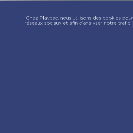
Calendrier Passion
C
Vélo en 365 jours –
m
Chez Playbac, nous utilisons des cookies pour 
Année à bloc
j
réseaux sociaux et afin d’analyser notre trafi
B
Re