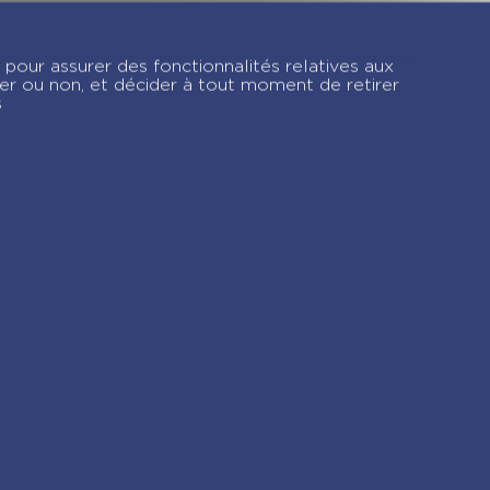
Calendrier Harry
s
Potter en 365 jours
 pour assurer des fonctionnalités relatives aux
– Année à bloc
ver ou non, et décider à tout moment de retirer
s
gram !