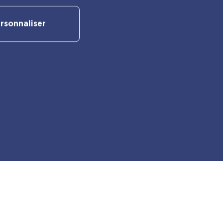
rsonnaliser
Suivez-nous sur nos réseaux
sociaux :
Retrouvez également les autres
activités PlayBac :
PlayBac Presse
Éditions spéciales