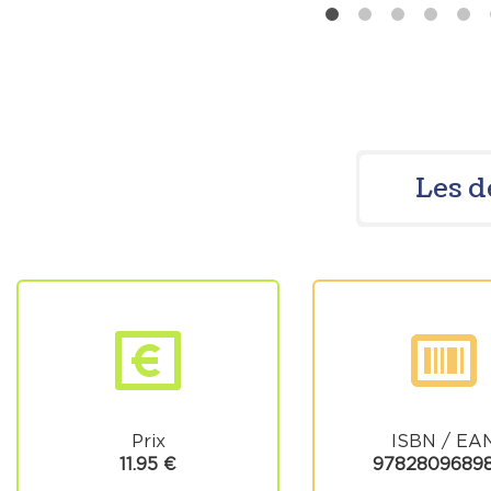
Les d
Prix
ISBN / EA
11.95 €
9782809689