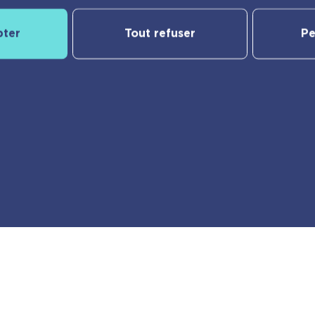
pter
Tout refuser
Pe
Notre catalogue
yBac
Nos nouveautés
Les Incollables® | Éducatif
Jeunesse
e
Frigobloc
er
Calendriers
Vie pratique
Ma liste d’envies
des cookies
© playBac Éditions