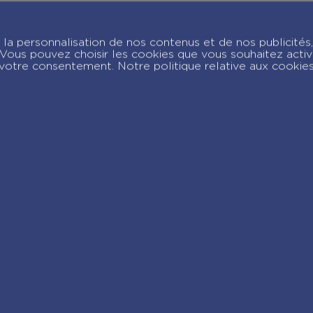
alendrier Recettes
Calendrier 100%
ini budget en 365
Manga en 365 jour
la personnalisation de nos contenus et de nos publicités,
ours – L’ANNÉE À
– Année à bloc
c. Vous pouvez choisir les cookies que vous souhaitez acti
LOC
votre consentement. Notre politique relative aux cookie
joignez-nous sur Insta