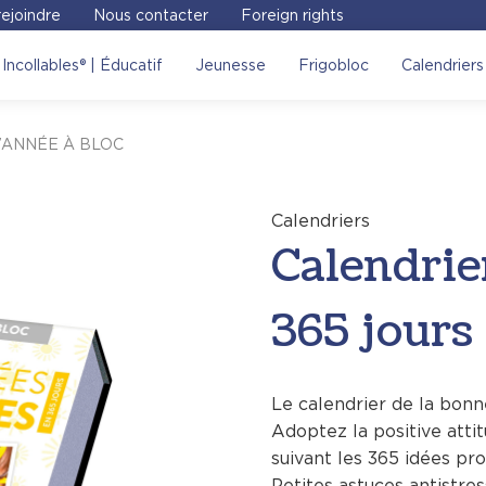
ejoindre
Nous contacter
Foreign rights
ier Idées Positives en 365
Incollables® | Éducatif
Jeunesse
Frigobloc
Calendriers
iter le site Place des
– L’ANNÉE À BLOC
Voir sur le site
Calendriers
Calendrie
365 jour
Le calendrier de la bon
Adoptez la positive atti
suivant les 365 idées pr
Petites astuces antistre