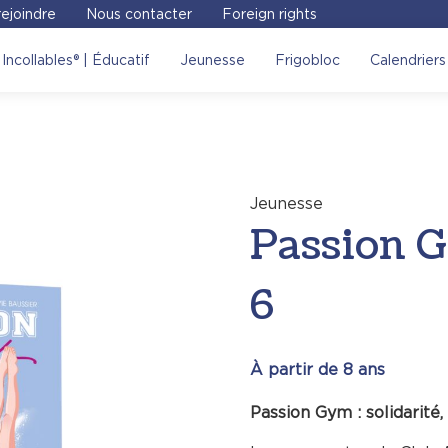
ejoindre
Nous contacter
Foreign rights
 Gym – Le défi – Tome 6
,
Incollables® | Éducatif
Jeunesse
Frigobloc
Calendriers
res !
Voir sur le site
Jeunesse
Passion G
6
À partir de 8 ans
Passion Gym : solidarité