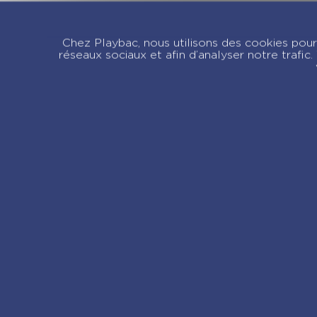
Passion Basket – Le
P
film de sa vie –
U
Chez Playbac, nous utilisons des cookies pour 
Tome 4
o
réseaux sociaux et afin d’analyser notre trafi
4
Re