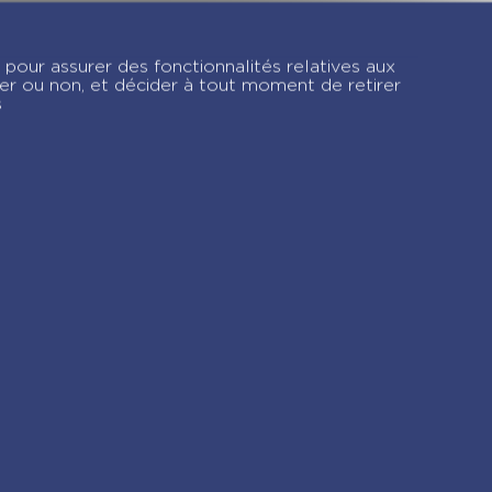
Passion Volley –
Prête pour le match
 pour assurer des fonctionnalités relatives aux
! – Tome 2
ver ou non, et décider à tout moment de retirer
s
gram !