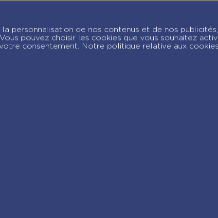
assion Patinage –
Passion Basket –
n ballet aux Jeux
Miami Dream –
la personnalisation de nos contenus et de nos publicités,
lympiques – Tome
Tome 3
c. Vous pouvez choisir les cookies que vous souhaitez acti
votre consentement. Notre politique relative aux cookie
joignez-nous sur Insta