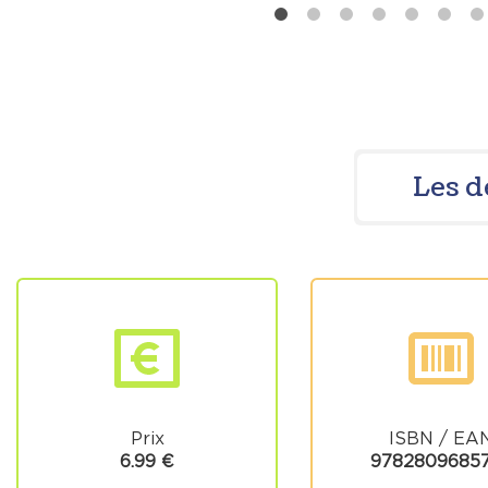
Les d
Prix
ISBN / EA
6.99 €
9782809685