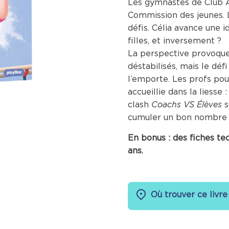
Les gymnastes de Club A
Commission des jeunes. L
défis. Célia avance une i
filles, et inversement ?
La perspective provoque 
déstabilisés, mais le déf
l’emporte. Les profs pour
accueillie dans la liesse 
clash
Coachs VS Élèves
s
cumuler un bon nombre d
En bonus : des fiches tec
ans.
Où trouver ce livre