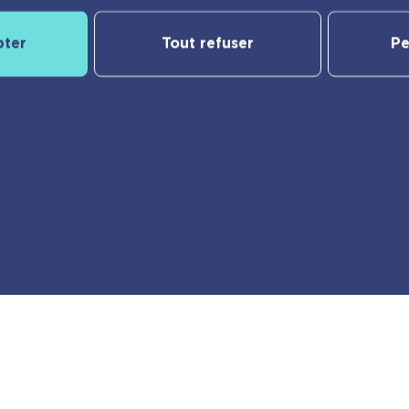
pter
Tout refuser
Pe
Notre catalogue
yBac
Nos nouveautés
Les Incollables® | Éducatif
Jeunesse
e
Frigobloc
er
Calendriers
Vie pratique
Ma liste d’envies
des cookies
© playBac Éditions