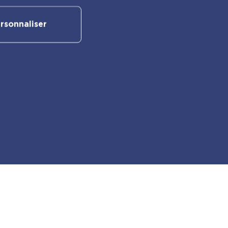
rsonnaliser
Suivez-nous sur nos réseaux
sociaux :
Retrouvez également les autres
activités PlayBac :
PlayBac Presse
Éditions spéciales