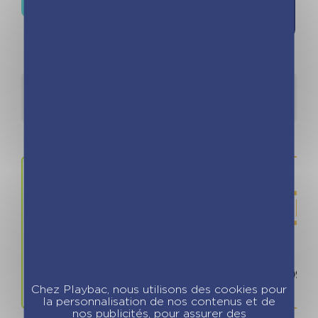
souhaits
Détails
Auteurs
Prix
ISBN / 
10.90 €
978280965
Chez Playbac, nous utilisons des cookies pour
la personnalisation de nos contenus et de
nos publicités, pour assurer des