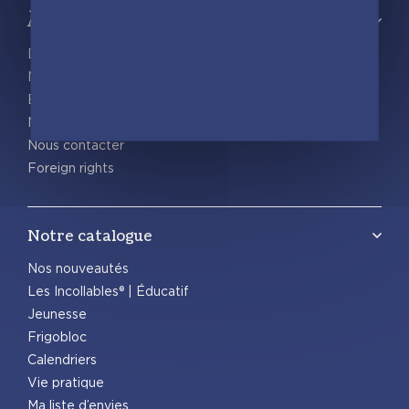
À propos
Découvrir playBac
Nos actualités
Espace pro
Nous rejoindre
Nous contacter
Foreign rights
Notre catalogue
Nos nouveautés
Les Incollables® | Éducatif
Jeunesse
Frigobloc
Calendriers
Vie pratique
Ma liste d’envies