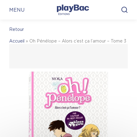
Panneau de gestion des cookies
En librairie
En ligne
MENU
Retour
En librairie
Accueil
»
Oh Pénélope – Alors c’est ça l’amour – Tome 3
Pour trouver une librairie où acheter
Oh
Pénélope – Alors c’est ça l’amour – Tome 3
, on
vous invite à visiter le site Place des libraires !
Place des Libraires