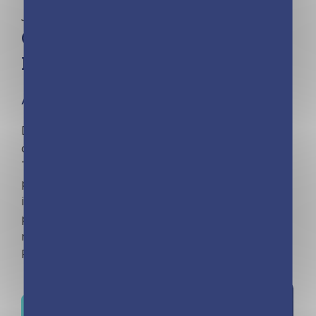
Jeunesse
Oh Pénélope – Alors c’est ça
l’amour – Tome 3
À partir de 8 ans
Découvre Pénélope : ses coups de coeur, ses
copines, son amoureux et son sacré caractère !
Tout le monde m’énerve ! Ma soeur et ses
problèmes débiles, Artus toujours collé à cet
idiot de Jérémy et même mes 2 copines
préférées. J’ai l’impression que personne ne
me comprend. Personne ? Pas si sûr. Il s’appelle
Raphaël et il sait bien me parler, lui…
Ajouter à
Où trouver ce livre ?
la liste de