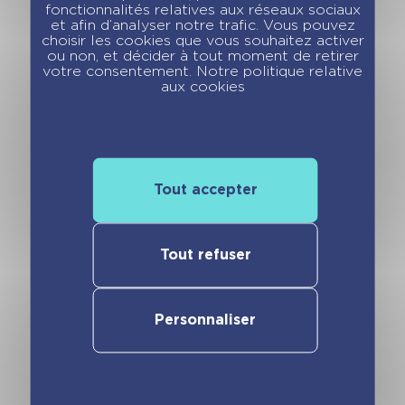
fonctionnalités relatives aux réseaux sociaux
et afin d’analyser notre trafic. Vous pouvez
choisir les cookies que vous souhaitez activer
ou non, et décider à tout moment de retirer
votre consentement. Notre politique relative
aux cookies
Vous pourriez aimer
Tout accepter
Tout refuser
Personnaliser
Moi, Pénélope 11
Moi, Pénélope 11
ans – Do you
ans – Vous avez
speak français ?
dit : bonne année
– Tome 5
? – Tome 4