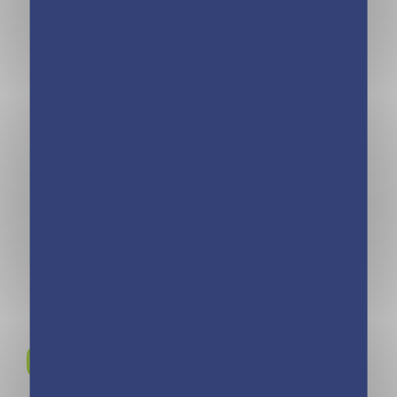
Moi, Pénélope 11
Moi, Pénélope 11
ans – Alors c’est
ans – Esprit es-tu
ça l’amour –
là ? – Tome 2
Tome 3
Rejoignez-nous sur
Instagram !