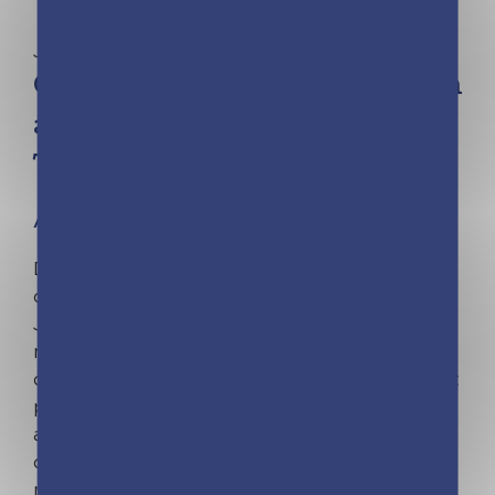
Jeunesse | Moka | Nancy Peña
Oh ! Pénélope – Qu’est-ce qu’on
attend pour être heureux ? –
Tome 1
À partir de 8 ans
Découvre Pénélope : ses coups de coeur, ses
copines, son amoureux et son sacré caractère !
Je m’appelle Pénélope, j’ai 11 ans, une famille
marrante, 2 super copines et 1 amoureux (je
craque grave pour mon Artus). Mais la vie n’est
pas toujours rose, ni le ciel toujours bleu. Il y a
aussi des jours sombres où je me demande :
comment peut-on changer le monde quand on
n’a que 11 ans ?