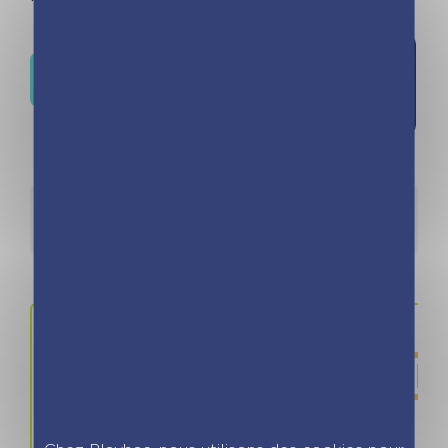
Ajouter à
Où trouver ce livre ?
la liste de
souhaits
Détails
Auteurs