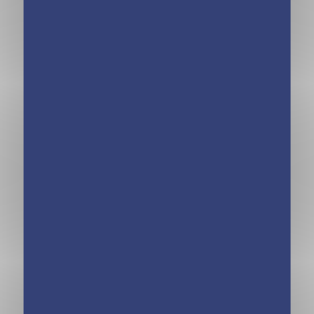
ans – Do you
ans – Vous avez
speak français ?
dit : bonne année
– Tome 5
? – Tome 4
Moi, Pénélope 11
Moi, Pénélope 11
ans – Alors c’est
ans – Esprit es-tu
ça l’amour –
là ? – Tome 2
Tome 3