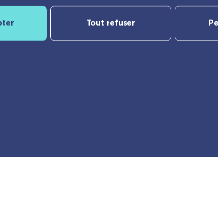
pter
Tout refuser
Pe
Notre catalogue
yBac
Nos nouveautés
Les Incollables® | Éducatif
Jeunesse
e
Frigobloc
er
Calendriers
Vie pratique
Ma liste d’envies
des cookies
© playBac Éditions