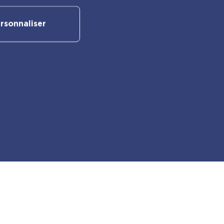
rsonnaliser
Suivez-nous sur nos réseaux
sociaux :
Retrouvez également les autres
activités PlayBac :
PlayBac Presse
Éditions spéciales