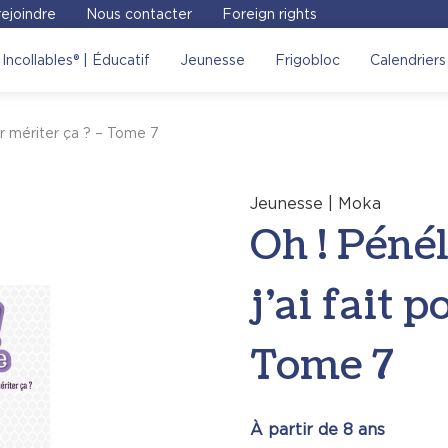
ejoindre
Nous contacter
Foreign rights
nélope – Qu’est-ce que j’ai
Incollables® | Éducatif
Jeunesse
Frigobloc
Calendriers
e à visiter le site Place
ur mériter ça ? – Tome 7
Voir sur le site
Jeunesse | Moka
Oh ! Péné
j’ai fait 
Tome 7
À partir de 8 ans