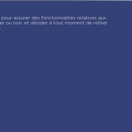
ns
Moi, Pénélope 11 ans
– Esprit es-tu là ? –
 pour assurer des fonctionnalités relatives aux
Tome 2
ver ou non, et décider à tout moment de retirer
s
gram !