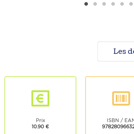
Les d
Prix
ISBN / EA
10.90 €
9782809663