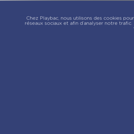
Moi, Pénélope 11 ans
M
– Do you speak
–
Chez Playbac, nous utilisons des cookies pour 
français ? – Tome 5
b
réseaux sociaux et afin d’analyser notre trafi
T
Re