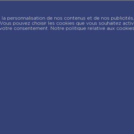
oi, Pénélope 11 ans
Moi, Pénélope 11 a
 Vous avez dit :
– Alors c’est ça
la personnalisation de nos contenus et de nos publicités,
onne année ? –
l’amour – Tome 3
c. Vous pouvez choisir les cookies que vous souhaitez acti
ome 4
votre consentement. Notre politique relative aux cookie
joignez-nous sur Insta