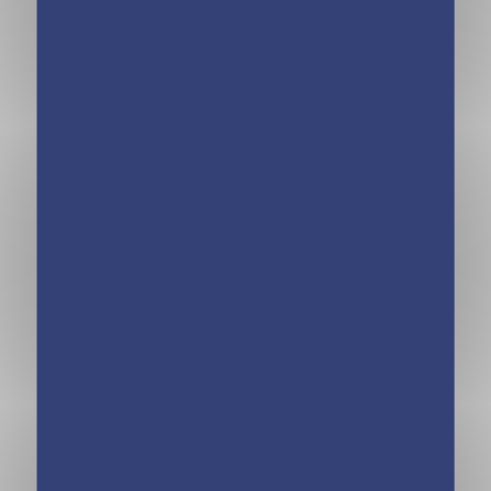
speak français ?
dit : bonne année
– Tome 5
? – Tome 4
Moi, Pénélope 11
Moi, Pénélope 11
ans – Alors c’est
ans – Esprit es-tu
ça l’amour –
là ? – Tome 2
Tome 3
Rejoignez-nous sur