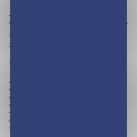
Jeunesse | Moka | Nancy Peña
Oh ! Pénélope – Comment ça, je
suis accro à Youtube ? – Tome
8
À partir de 8 ans
Découvre Pénélope : ses coups de coeur, ses
copines, son amoureux et son sacré caractère !
Que se passe-t-il avec Camille ? Ma grande
soeur ne va pas bien. Elle pique colère sur
colère et s’enferme dans sa chambre. Je ne
savais pas comment l’aider… jusqu’à ce que je
découvre l’univers fascinant des youtubeuses
beauté.