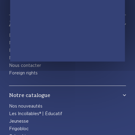
À propos
Découvrir playBac
Nos actualités
Espace pro
Nous rejoindre
Nous contacter
Foreign rights
Notre catalogue
Nos nouveautés
Les Incollables® | Éducatif
Jeunesse
Frigobloc