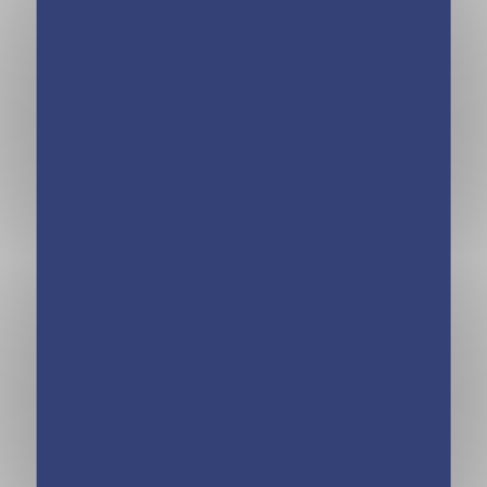
Mon Quotidien –
Mon Quotidien –
Les écrans et
La santé et la
leurs dangers
Covid-19
expliqués aux
expliquées aux
enfants
enfants
Mon Quotidien –
Mon Quotidien –
Les religions
Internet et ses
expliquées aux
pièges expliqués
enfants
aux enfants