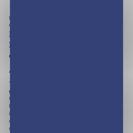
L’actualité expliquée aux enfants | MON
QUOTIDIEN
Mon Quotidien – Le
harcèlement expliqué aux
enfants
À partir de 5 ans
Toute l’actualité expliquée aux enfants (et aux
grands aussi parfois !)
Une collection dont les contenus sont issus du
Petit Quotidien et Mon Quotidien. Avec des
infographies et des schémas clairs pour tout
comprendre en un seul coup d’œil. Des conseils,
des témoignages et des définitions pour une