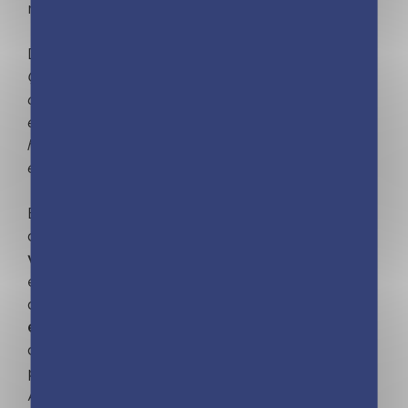
meilleure appréhension du monde qui l’entoure.
Dans ce titre :
Ça veut dire quoi, « être harcelé » ? Le racket
c'est grave ? C'est quoi le cyberbullying ? À qui
en parler quand on est victime ou témoin d'un
harcèlement ? Comment lutter et agir
efficacement ?
Beaucoup d'enfants sont confrontés
quotidiennement au
harcèlement
, qu'ils soient
victimes
,
témoins
ou même harceleurs. Il est
essentiel de comprendre ce mal, qui peut être
destructeur. Ce livre vous accompagnera pour
expliquer
à votre enfant les différentes formes
de harcèlement, mais aussi ce qu'il peut faire
pour
agir
à son niveau.
À lire à votre enfant… ou à laisser entre les