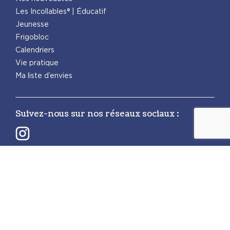
Les Incollables® | Éducatif
Jeunesse
Frigobloc
Calendriers
Vie pratique
Ma liste d’envies
Suivez-nous sur nos réseaux sociaux :
Retrouvez également les autres activités
PlayBac :
PlayBac Presse
Éditions spéciales