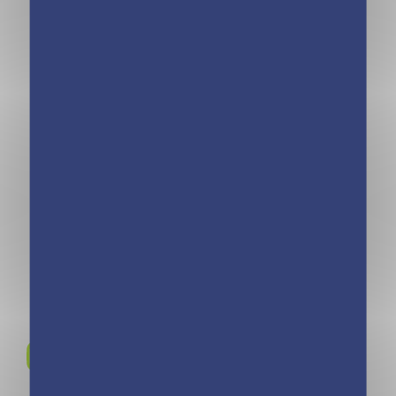
Animal Style –
Mon carnet
créatif – Licornes
Rejoignez-nous sur
Instagram !