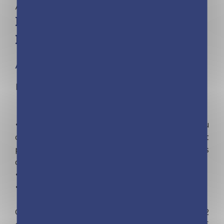
Aucune catégorie
Mon atelier paillettes –
Danseuses
À partir de 5 ans
Mon atelier paillettes : le coffret multi-activités
pour créer de jolies danseuses !
•
Paillette
tes cartes et tes magnets. Tu
détaches les parties autocollantes avec le petit
pic et saupoudre avec la couleur de paillettes
de ton choix.
•
Gratte
et dévoile les zones scintillantes
•
Colorie
selon tes envies
Ce coffret contient : 14 magnets à pailleter, 2