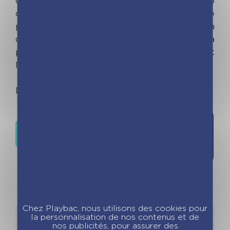
cartes à gratter, 3 cartes à pailleter et 5
coloriages. Il comprend également 3 tubes de
paillettes faciles à manipuler et un pic malin à
double embout pour détacher les zones à
pailleter, et pour gratter finement ou largement
les cartes scintillantes.
Dès 5 ans.
Ajouter à
Où trouver ce livre ?
la liste de
souhaits
Chez Playbac, nous utilisons des cookies pour
la personnalisation de nos contenus et de
Détails
Auteurs
nos publicités, pour assurer des