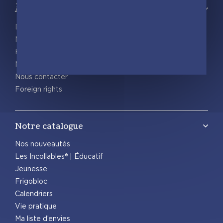
À propos
Découvrir playBac
Nos actualités
Espace pro
Nous rejoindre
Nous contacter
Foreign rights
Notre catalogue
Nos nouveautés
Les Incollables® | Éducatif
Jeunesse
Frigobloc
Calendriers
Vie pratique
Ma liste d’envies