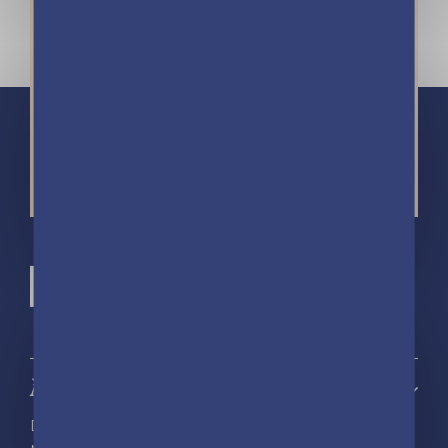
À propos
Découvrir playBac