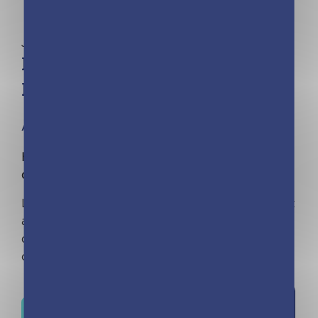
Jeunesse | Julie Camel
Minimiki – Stickers – Habille
Emma à l’Opéra de Paris
À partir de 4 ans
Habille Emma et ses amies et découvre l'opéra
de Paris avec 300 stickers !
L'enfant crée les plus belles tenues de ballet et
accompagne Emma au coeur du palais Garnier,
dans les studios de répétition, à l'atelier des
costumes ou dans les loges…
Ajouter à
Où trouver ce livre ?
la liste de