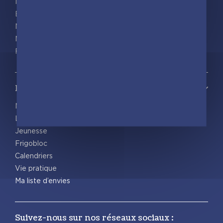
Nos actualités
Espace pro
Nous rejoindre
Nous contacter
Foreign rights
Notre catalogue
Nos nouveautés
Les Incollables® | Éducatif
Jeunesse
Frigobloc
Calendriers
Vie pratique
Ma liste d’envies
Suivez-nous sur nos réseaux sociaux :