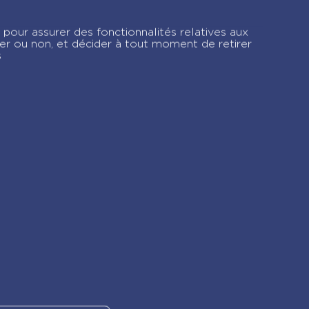
Minimiki – Emma au
marché de Noël
 pour assurer des fonctionnalités relatives aux
1
nouvelle édition
ver ou non, et décider à tout moment de retirer
s
gram !