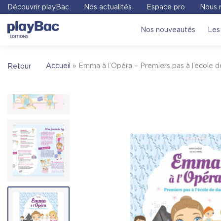
Panneau de gestion des cookies
Découvrir playBac
Nos actualités
Espace pro
Nous r
Pour trouver une librairie où acheter
Emma à 
Nos nouveautés
Les 
l’école de danse – Tome 2
, on vous invite à v
libraires !
Place des Libraires
Accueil
»
Emma à l’Opéra – Premiers pas à l’école 
Retour