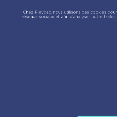
Emma à l’Opéra –
E
La bonne étoile
E
Chez Playbac, nous utilisons des cookies pour 
d’Emma – Tome 4
T
réseaux sociaux et afin d’analyser notre trafi
Re