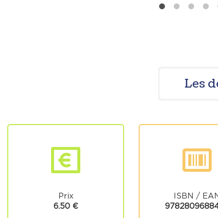
Les d
Prix
ISBN / EA
6.50 €
9782809688