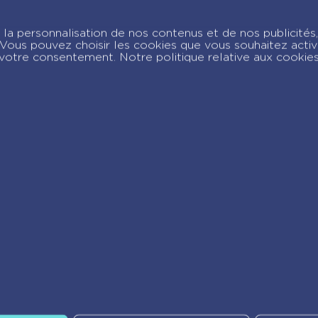
mma à l’Opéra –
Emma à l’Opéra –
nfin sur scène ! –
Le concours des
la personnalisation de nos contenus et de nos publicités,
ome 3
petits rats – Tome 
c. Vous pouvez choisir les cookies que vous souhaitez acti
votre consentement. Notre politique relative aux cookie
joignez-nous sur Insta