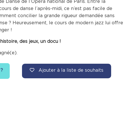
e Danse de l’Opéra national de Paris. Entre la
 cours de danse l’après-midi, ce n’est pas facile de
omment concilier la grande rigueur demandée sans
danse ? Heureusement, le cours de modern jazz lui offre
nger !
stoire, des jeux, un docu !
agné(e).
Ajouter à la liste de souhaits
 ?