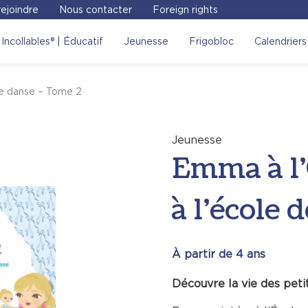
ejoindre
Nous contacter
Foreign rights
l’Opéra – Premiers pas à
Incollables® | Éducatif
Jeunesse
Frigobloc
Calendriers
isiter le site Place des
de danse – Tome 2
Voir sur le site
Jeunesse
Emma à l’
à l’école
À partir de 4 ans
Découvre la vie des peti