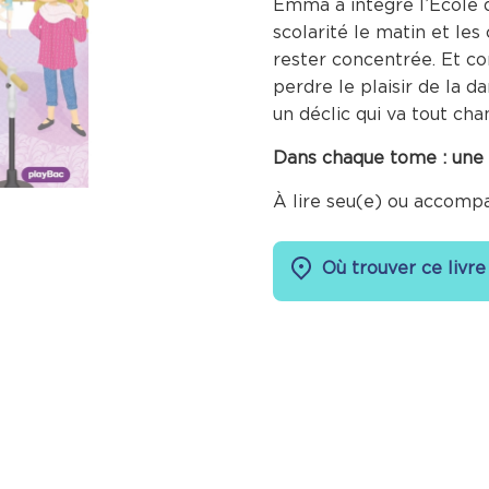
Emma a intégré l’École d
scolarité le matin et les
rester concentrée. Et c
perdre le plaisir de la 
un déclic qui va tout cha
Dans chaque tome : une hi
À lire seu(e) ou accomp
Où trouver ce livre