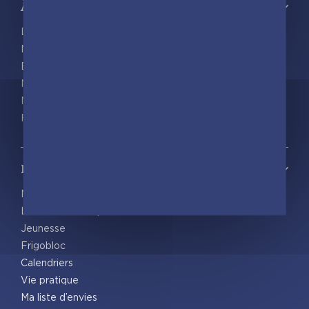
À propos
Découvrir playBac
Nos actualités
Espace pro
Nous rejoindre
Nous contacter
Foreign rights
Notre catalogue
Nos nouveautés
Les Incollables® | Éducatif
Jeunesse
Frigobloc
Calendriers
Vie pratique
Ma liste d’envies