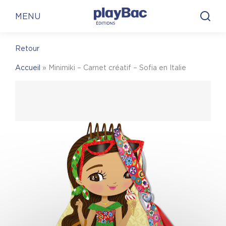
Panneau de gestion des cookies
En librairie
En ligne
MENU
Retour
En librairie
Accueil
»
Minimiki – Carnet créatif – Sofia en Italie
Pour trouver une librairie où acheter
Minimiki –
Carnet créatif – Sofia en Italie
, on vous invite à
visiter le site Place des libraires !
Place des Libraires