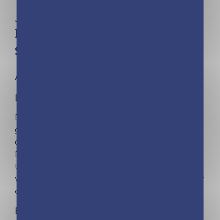
Jeunesse | Julie Camel
Minimiki – Carnet créatif –
Sofia en Italie
À partir de 4 ans
Découvre l'Italie avec Sofia !
Dans ce carnet créatif, crée tes jolies poupées
grâce à de nombreuses silhouettes à colorier,
des modèles et 4 planches de stickers.
Et en plus, des infos documentaires sur les
traditions et les tenues de l'Italie : les
vêtements, le carnaval de Venise, l'école, la tour
de Pise, l'alimentation, la musique italienne.
En cadeau : un joli bracelet à collectionner !