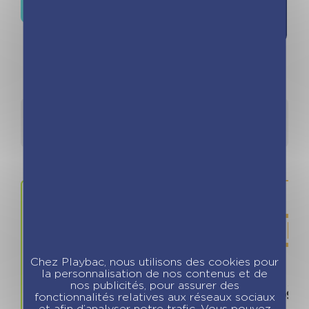
Où trouver ce livre ?
la liste de
souhaits
Détails
Auteurs
Chez Playbac, nous utilisons des cookies pour
la personnalisation de nos contenus et de
Prix
ISBN / 
nos publicités, pour assurer des
5.95 €
978280966
fonctionnalités relatives aux réseaux sociaux
et afin d’analyser notre trafic. Vous pouvez