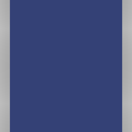
à gratter et à
colorier
Ma pochette
Chevaux – Carte
à pailleter et à
colorier NE