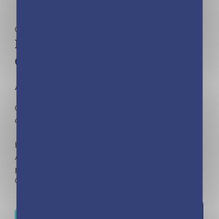
Cartes créatives | Angelina Del Sol
Mini pochette Licornes –
Cartes à gratter et à colorier
À partir de 5 ans
Gratte et dévoile les zones scintillantes pour
créer tes licornes ! Cette pochette contient : –
5 cartes à gratter ; – 5 coloriages ; – 1 pique en
bois pour gratter finement ou plus largement.
Avec son petit format, emporte ta pochette
partout avec toi !
Out of stock
Ajouter à