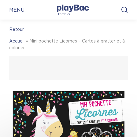
Panneau de gestion des cookies
En librairie
En ligne
MENU
Retour
En librairie
Accueil
»
Mini pochette Licornes – Cartes à gratter et à
Pour trouver une librairie où acheter
Mini
colorier
pochette Licornes – Cartes à gratter et à
colorier
, on vous invite à visiter le site Place des
libraires !
Place des Libraires