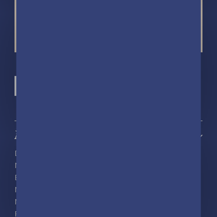
À propos
Découvrir playBac
Nos actualités
Espace pro
Nous rejoindre
Nous contacter
Foreign rights