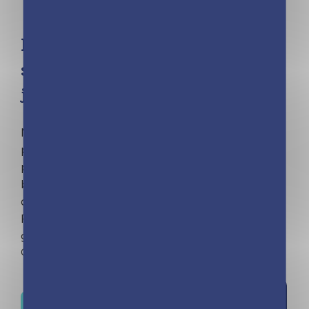
Mini Frigobloc hebdo 2021
spécial Recettes Marmiton (de
janvier à décembre 2021)
Maxi compact, maxi aimanté mais surtout maxi
pratique, ce calendrier d'organisation familiale
propose 1 page d'organisation par semaine, 1
bloc de liste de courses, 1 criterium et surtout
des recettes Marmiton, site n°1 de la cuisine en
France. Pour une année organisée et
gourmande !
Out of stock
Ajouter à
Où trouver ce livre ?