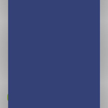
Mini calendrier
Mini calendrier –
365 jours LOL
365 blagues de
Cats
boulot
Rejoignez-nous sur
Instagram !