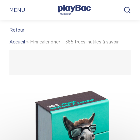
Panneau de gestion des cookies
En librairie
En ligne
MENU
Retour
En librairie
Accueil
»
Mini calendrier – 365 trucs inutiles à savoir
Pour trouver une librairie où acheter
Mini
calendrier – 365 trucs inutiles à savoir
, on vous
invite à visiter le site Place des libraires !
Place des Libraires