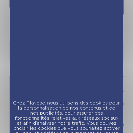
la liste de
souhaits
Détails
Auteurs
Chez Playbac, nous utilisons des cookies pour
la personnalisation de nos contenus et de
nos publicités, pour assurer des
fonctionnalités relatives aux réseaux sociaux
Prix
ISBN / 
et afin d’analyser notre trafic. Vous pouvez
8.99 €
978280964
choisir les cookies que vous souhaitez activer