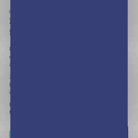
Calendriers | Collectif
Mini calendrier – 365 trucs
inutiles à savoir
Pour briller à un dîner en ville, épater vos
collègues ou avoir enfin quelque chose de malin
à dire à votre voisin.
365 infos inutiles à savoir pour chaque jour de
l’année. Le mini calendrier de 365 infos inutiles
à savoir pour alimenter vos conversations.
La collection qui a déjà séduit 4 MILLIONS de
fans !
Ajouter à
Où trouver ce livre ?