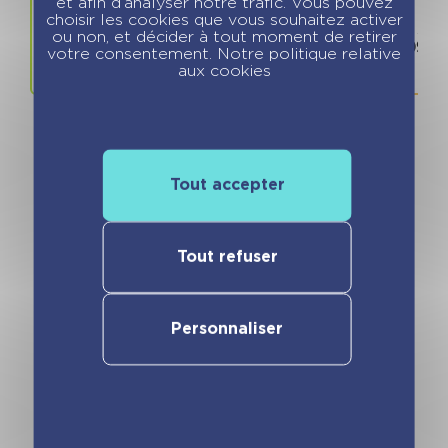
et afin d’analyser notre trafic. Vous pouvez
choisir les cookies que vous souhaitez activer
Prix
ISBN / 
ou non, et décider à tout moment de retirer
8.99 €
978280968
votre consentement. Notre politique relative
aux cookies
Tout accepter
Vous pourriez aimer
Tout refuser
Personnaliser