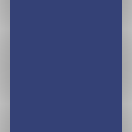
Mini calendrier –
Mini calendrier –
365 blagues
365 gaffes
explosives
politiques
Mini calendrier
Mini calendrier –
365 jours LOL
365 blagues de
Cats
boulot