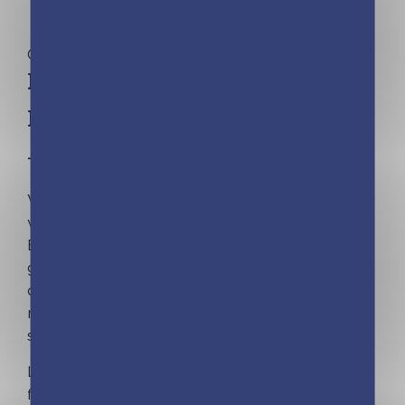
Calendriers
Mini calendrier – 365 recettes
préférées des français
Toutes vos recettes préférées sont là !
VOS recettes préférées sont enfin réunies pour
vous régaler tous les jours.
Envie de grands classiques, de desserts
gourmands, de plats venus d’ailleurs ? … Un mini
calendrier de 365 recettes de saison et variées,
mais aussi des recettes du monde entier,
sélectionnées par des Français.es.
La collection qui a déjà séduit 4 MILLIONS de
fans !