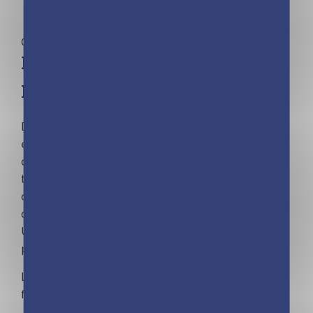
Calendriers
Mini calendrier – 365 jours
pour un amateur de vin
Dans ce mini calendrier dédié au vin et à son
environnement, découvrez les différents
cépages, des citations, des infos variées sur le
travail de la vigne, des « Le saviez-vous ? », des
conseils pratiques (accords mets-vins, astuces
de conservation et de dégustation)…
Un petit cadeau à offrir aux amateurs et
passionés de vins.
La collection qui a déjà séduit 4 MILLIONS de
fans !