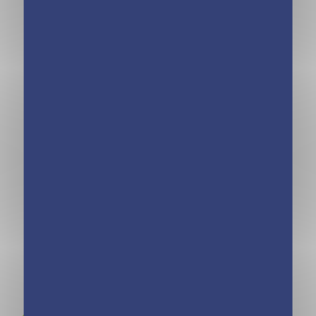
Mini calendrier –
Mini calendrier –
365 blagues
365 gaffes
explosives
politiques
Mini calendrier
Mini calendrier –
365 jours LOL
365 blagues de
Cats
boulot
Rejoignez-nous sur