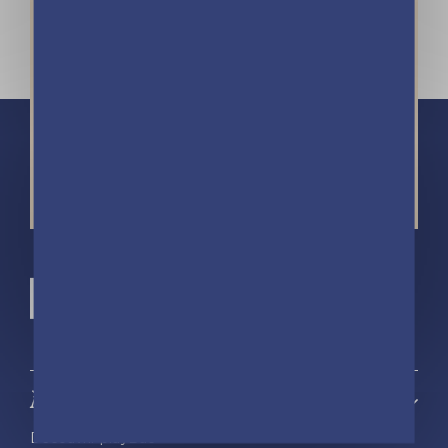
À propos
Découvrir playBac