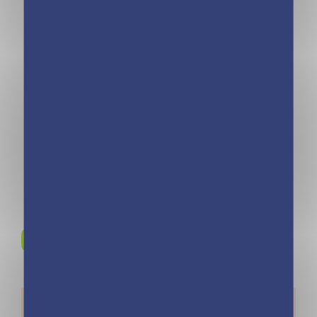
Mini calendrier
Mini calendrier –
365 jours LOL
365 blagues de
Cats
boulot
Rejoignez-nous sur
Instagram !