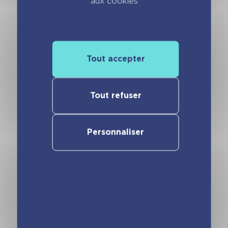
aux cookies
Vous pourriez aimer
Tout accepter
Tout refuser
Personnaliser
Mini calendrier –
Mini calendrier –
365 blagues
365 gaffes
explosives
politiques