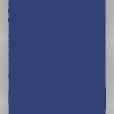
Calendriers
Mini calendrier – 365 casse-
tête
Jeux de lettres, énigmes et messages codés,
ces 365 casse-têtes feront cogiter vos neurones
tout au long de l’année !
365 jours pour vous muscler le cerveau grâce à
ce mini calendrier !
La collection qui a déjà séduit 4 MILLIONS de
fans !
Ajouter à
Où trouver ce livre ?
la liste de
souhaits