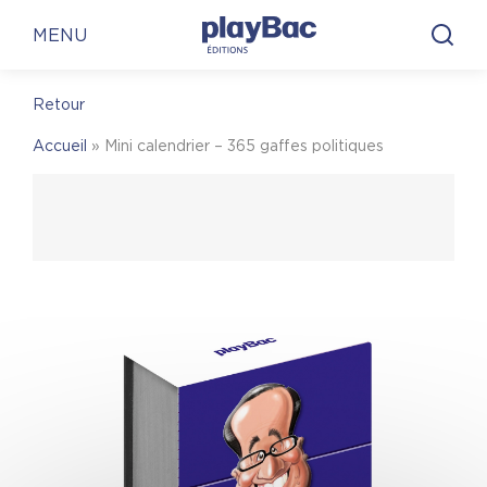
Panneau de gestion des cookies
En librairie
En ligne
MENU
Retour
En librairie
Accueil
»
Mini calendrier – 365 gaffes politiques
Pour trouver une librairie où acheter
Mini
calendrier – 365 gaffes politiques
, on vous invite
à visiter le site Place des libraires !
Place des Libraires