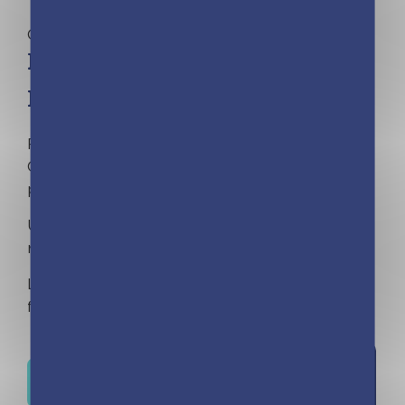
Calendriers
Mini calendrier – 365 gaffes
politiques
Retrouvez les 365 meilleurs CITATIONS,
GAFFES et TWEETS des personnalités
politiques françaises et étrangères !
Un mini calendrier de 365 jours pour vous
rappeler des meilleurs moments en politique.
La collection qui a déjà séduit 4 MILLIONS de
fans !
Ajouter à
Où trouver ce livre ?
la liste de