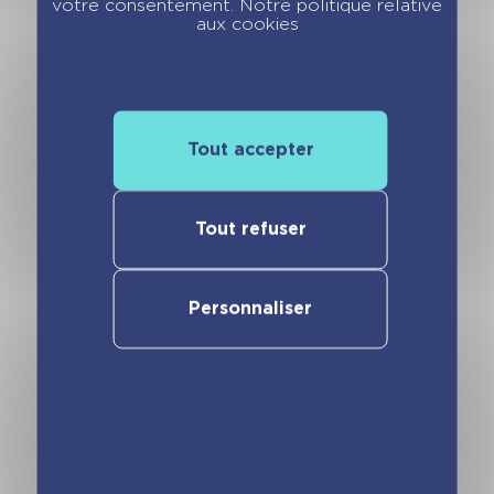
votre consentement. Notre politique relative
aux cookies
Vous pourriez aimer
Tout accepter
Tout refuser
Personnaliser
Mini calendrier –
Mini calendrier –
365 blagues de
365 blagues
boulot
explosives