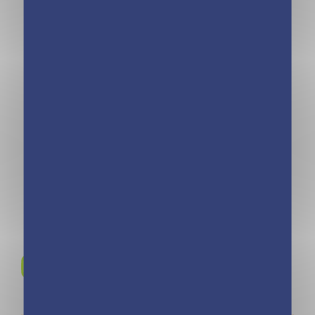
Mini calendrier
Mini calendrier –
365 jours LOL
365 séries cultes
Cats
Rejoignez-nous sur
Instagram !