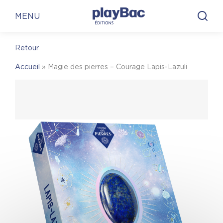
Panneau de gestion des cookies
En librairie
En ligne
MENU
Retour
En librairie
Accueil
»
Magie des pierres – Courage Lapis-Lazuli
Pour trouver une librairie où acheter
Magie des
pierres – Courage Lapis-Lazuli
, on vous invite à
visiter le site Place des libraires !
Place des Libraires