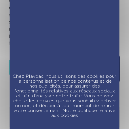
avec ses vertus ; – 1 fleur de vie à colorier pour
recharger le pouvoir de ta pierre ; – 1 mandala à
colorier ; – 1 socle à construire ; – 1 sachet en
organza pour ranger ta pierre. Contenu rédigé
spécialement pour les enfants par une
lithothérapeute diplômée.
Out of stock
Ajouter à
Où trouver ce livre ?
la liste de
souhaits
Chez Playbac, nous utilisons des cookies pour
la personnalisation de nos contenus et de
nos publicités, pour assurer des
fonctionnalités relatives aux réseaux sociaux
et afin d’analyser notre trafic. Vous pouvez
choisir les cookies que vous souhaitez activer
ou non, et décider à tout moment de retirer
votre consentement. Notre politique relative
Détails
Auteurs
aux cookies