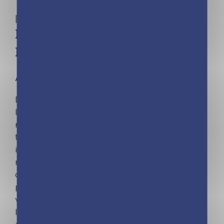
| Lucille Duchêne
Magie des pierres – Courage
Lapis-Lazuli
À partir de 6 ans
Découvre le pouvoir des pierres avec le lapis-
lazuli ! Ta pierre unique et naturelle est
reconnue pour t’apporter du courage dans
toutes les situations, faire grandir ton
imagination ou encore t’aider à faire de jolis
rêves. Grâce à ton livret et aux activités
créatives, tu sauras tout sur la magie des
pierres ! Ce coffret contient : – 1 pierre
véritable lapis-lazuli, unique et naturelle ; – 1
livret explicatif ; – 1 fiche d’identité de ta pierre