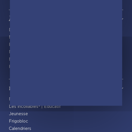
À propos
Découvrir playBac
Nos actualités
Espace pro
Nous rejoindre
Nous contacter
Foreign rights
Notre catalogue
Nos nouveautés
Les Incollables® | Éducatif
Jeunesse
Frigobloc
Calendriers