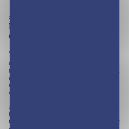
Cartes créatives | Ad'lynh | Christine Alcouffe
Ma pochette Licornes et fées –
Cartes à pailleter et à colorier
À partir de 5 ans
Illumine tes cartes licornes et fées avec des
feuilles à paillettes ! C’est magique, ça brille… et
sans en mettre partout ! Détache les zones
autocollantes avec le stylet. Applique la face
métallique de la feuille pailletée sur la partie
adhésive. Frotte avec ton doigt ou délicatement
avec ton stylet et retire tout doucement la
feuille. La pochette contient : – 6 feuilles
transfert effet paillettes ; – 5 cartes à pailleter ;
– 5 coloriages ; – 1 pique en bois à double