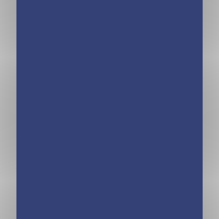
Cartes à pailleter
Ma pochette
– Sirènes
Attrape-rêves
Licorne – Cartes
à gratter et à
colorier
Ma pochette
Chevaux – Carte
à pailleter et à
colorier NE