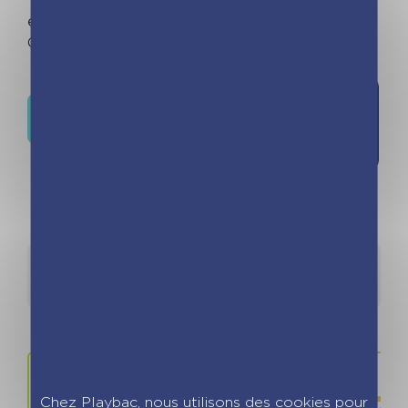
embout.
Out of stock
Ajouter à
Où trouver ce livre ?
la liste de
souhaits
Détails
Auteurs
Chez Playbac, nous utilisons des cookies pour