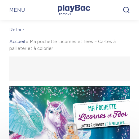
Panneau de gestion des cookies
En librairie
En ligne
MENU
Retour
En librairie
Accueil
»
Ma pochette Licornes et fées – Cartes à
Pour trouver une librairie où acheter
Ma
pailleter et à colorier
pochette Licornes et fées – Cartes à pailleter et
à colorier
, on vous invite à visiter le site Place
des libraires !
Place des Libraires