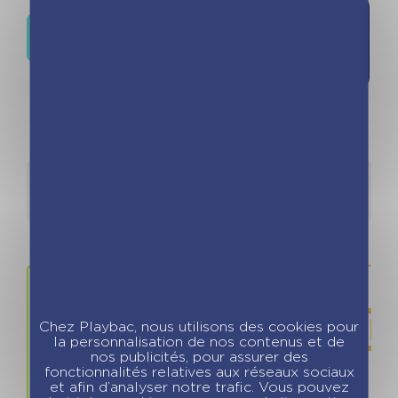
Ajouter à
Où trouver ce livre ?
la liste de
souhaits
Détails
Auteurs
Chez Playbac, nous utilisons des cookies pour
la personnalisation de nos contenus et de
nos publicités, pour assurer des
fonctionnalités relatives aux réseaux sociaux
et afin d’analyser notre trafic. Vous pouvez
Prix
ISBN / 