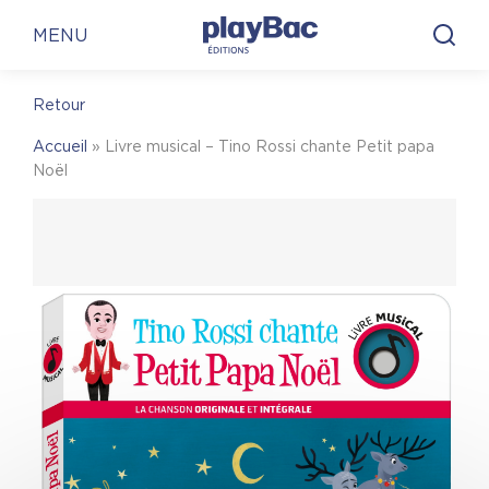
Panneau de gestion des cookies
En librairie
En ligne
MENU
Retour
En librairie
Accueil
»
Livre musical – Tino Rossi chante Petit papa
Noël
Pour trouver une librairie où acheter
Livre
musical – Tino Rossi chante Petit papa Noël
, on
vous invite à visiter le site Place des libraires !
Place des Libraires