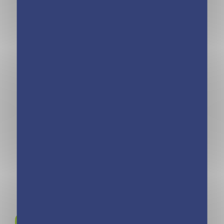
Mon premier
Mon premier
Johnny
Aznavour
Livre musical –
Livre musical –
Mon premier
Mon premier
Renaud
Soprano
Rejoignez-nous sur