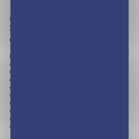
Éveil 0 - 3 ans | Lili La Baleine
Livre musical – Tino Rossi
chante Petit papa Noël
Faites découvrir aux tout-petits la plus belle
chanson de Noël, en version originale et en
intégralité ! Dans ce livre sonore, Tino Rossi
chante Petit Papa Noël. L’enfant s’amuse à
chercher la puce dans une scène tendre et
colorée, et appuie dessus pour lancer la
musique tout seul. Un vrai moment de
complicité et d’émotion à partager avec bébé.
Avec un niveau sonore maîtrisé, le livre est
adapté aux plus petits.