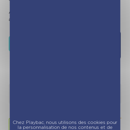
– Paroles, paroles.
Avec un niveau sonore maîtrisé, le livre est
adapté aux plus petits.
Ajouter à
Où trouver ce livre ?
la liste de
souhaits
Détails
Auteurs
Chez Playbac, nous utilisons des cookies pour
la personnalisation de nos contenus et de