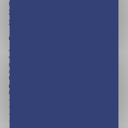
Éveil 0 - 3 ans | Mélanie Grandgirard
Livre musical – Mon premier
Dalida
Écouter et fredonner Dalida aux tout-petits !
Avec ce livre sonore, l'enfant découvre les
classiques de Dalida. Il s'amuse à chercher la
puce dans une scène tendre et colorée, et
appuie dessus pour lancer la musique tout seul.
Un vrai moment de complicité et d'émotion à
partager avec bébé.
Dans ce livre :
– Laissez-moi danser ;
– Bambino ;
– Gigi l'amoroso ;
– Il venait d'avoir 18 ans ;