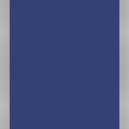
Livre musical –
Livre musical –
Mon premier
Mon premier
Johnny
Aznavour
Livre musical –
Livre musical –
Mon premier
Mon premier
Renaud
Soprano