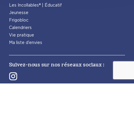
Les Incollables® | Éducatif
Jeunesse
Frigobloc
Calendriers
Vie pratique
Ma liste d’envies
Suivez-nous sur nos réseaux sociaux :
Retrouvez également les autres activités
PlayBac :
PlayBac Presse
Éditions spéciales