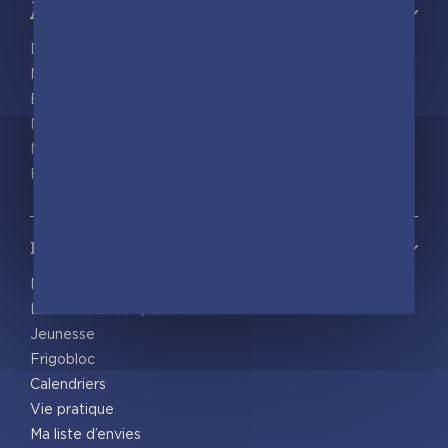
À propos
Découvrir playBac
Nos actualités
Espace pro
Nous rejoindre
Nous contacter
Foreign rights
Notre catalogue
Nos nouveautés
Les Incollables® | Éducatif
Jeunesse
Frigobloc
Calendriers
Vie pratique
Ma liste d’envies