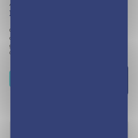
Aucune catégorie
L’almanach des Incollables
Chaque jour de l’année, un max d’infos, de quiz,
de découvertes pour apprendre, s’amuser et
grandir. À lire seul ou en famille de 7 à 77 ans.
Out of stock
Ajouter à
Où trouver ce livre ?
la liste de
souhaits
Détails
Auteurs