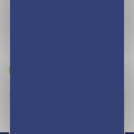
Destination
Destination
Mystère – Le
Mystère – Le roi
mystére du
de l’évasion –
Loup-garou –
Tome 7
Tome 8
Rejoignez-nous sur
Instagram !