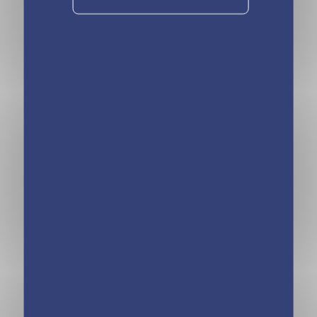
Kinra Girls – La
Kinra Girls –
rencontre –
Destination
Hors-série Ed.
Mystère – Les
2019
Kinra Girls
mènent l’enquête
– Tome 9
Kinra Girls –
Kinra Girls –