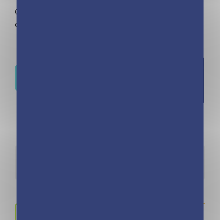
Contient un code secret à partager avec des
copines !
Ajouter à
Où trouver ce livre ?
la liste de
souhaits
Détails
Auteurs