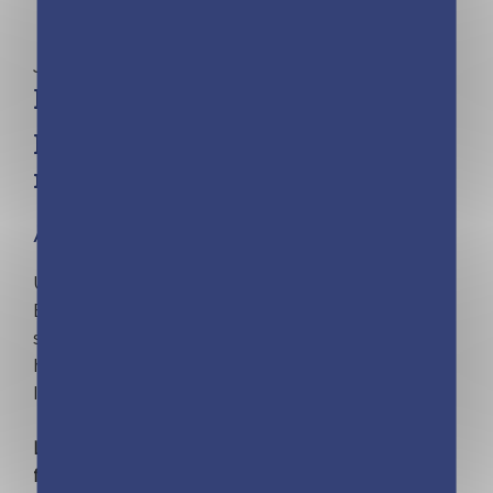
Jeunesse
Le trésor des Kinra – Sur la
piste du trésor – Tome 9
nouvelle édition
À partir de 8 ans
Une nouvelle élève vient d’arriver à l’Académie
Bergström. Entre Alexa l’impulsive et Singrid la
sauvage, les relations vont vite se révéler
houleuses… Heureusement, cela n’empêche pas
les Kinra Girls de continuer leurs explorations.
Les cinq amies seraient-elles sur le point de
faire une découverte extraordinaire ?