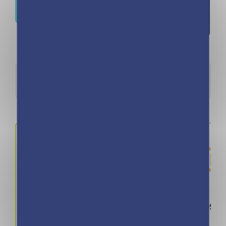
Où trouver ce livre ?
la liste de
souhaits
Détails
Auteurs
Prix
ISBN / 
6.99 €
978280964