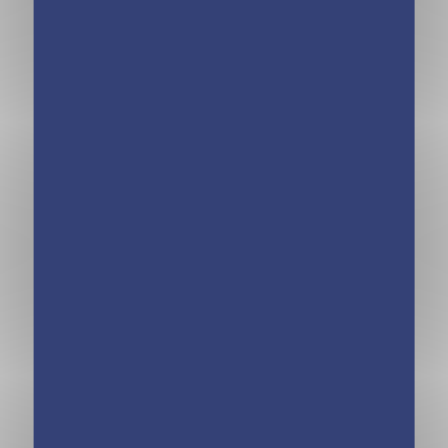
mènent l’enquête
– Tome 9
Kinra Girls –
Kinra Girls –
Destination
Destination
Mystère – Le
Mystère – Le roi
mystére du
de l’évasion –
Loup-garou –
Tome 7
Tome 8