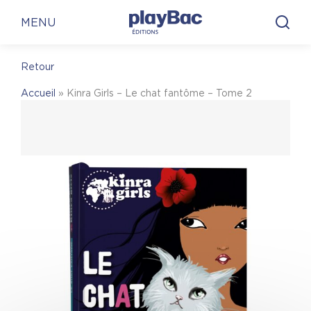
Panneau de gestion des cookies
En librairie
En ligne
MENU
Retour
En librairie
Accueil
»
Kinra Girls – Le chat fantôme – Tome 2
Pour trouver une librairie où acheter
Kinra Girls
– Le chat fantôme – Tome 2
, on vous invite à
visiter le site Place des libraires !
Place des Libraires