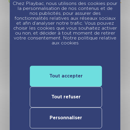
Chez Playbac, nous utilisons des cookies pour
la personnalisation de nos contenus et de
nos publicités, pour assurer des
fonctionnalités relatives aux réseaux sociaux
et afin d’analyser notre trafic. Vous pouvez
choisir les cookies que vous souhaitez activer
ou non, et décider à tout moment de retirer
votre consentement. Notre politique relative
Vous pourriez aimer
aux cookies
Tout accepter
Tout refuser
Kinra Girls – La
Kinra Girls –
rencontre –
Destination
Personnaliser
Hors-série Ed.
Mystère – Les
2019
Kinra Girls