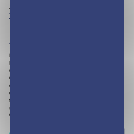
Jeunesse | Moka
Kinra Girls – Le chat fantôme
– Tome 2
À partir de 8 ans
Kinra Girls, la série qui a donné le goût de la
lecture à plus de 3 millions de lectrices ! Une
semaine s’est déjà écoulée depuis que les Kinra
Girls ont intégré l’académie Bergström et sont
devenues les meilleures amies du monde. Mais
une étrange histoire de trésor et de chat
fantôme dans l’école les intrigue et elles vont
mener l’enquête…
Out of stock
Ajouter à