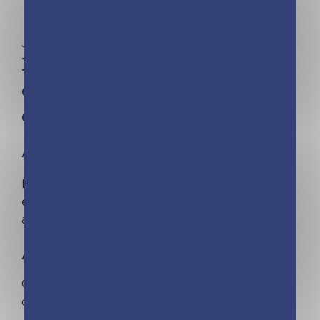
Jeunesse
Le trésor des Kinra – Le palais
enchanté – Tome 13 nouvelle
édition
À partir de 8 ans
Les Kinra Girls n’en reviennent toujours pas :
elles sont en Inde ! Le grand-oncle de Rajani les
a invitées dans son palais, au Rajasthan.
Au pays des maharadjahs, tout peut arriver…
Contient un code secret à partager avec des
copines !