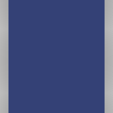
Kinra Girls – La
Kinra Girls –
rencontre –
Destination
Hors-série Ed.
Mystère – Les
2019
Kinra Girls
mènent l’enquête
– Tome 9
Kinra Girls –
Kinra Girls –
Destination
Destination
Mystère – Le
Mystère – Le roi
mystére du
de l’évasion –
Loup-garou –
Tome 7
Tome 8