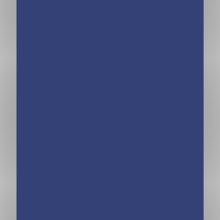
Kinra Girls – La
Kinra Girls –
rencontre –
Destination
Hors-série Ed.
Mystère – Les
2019
Kinra Girls
mènent l’enquête
– Tome 9
Kinra Girls –
Kinra Girls –
Destination
Destination
Mystère – Le
Mystère – Le roi
mystére du
de l’évasion –
Loup-garou –
Tome 7