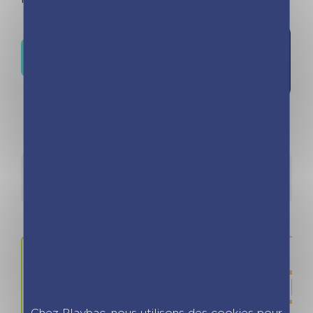
Ajouter à
Où trouver ce livre ?
la liste de
souhaits
Détails
Auteurs
Chez Playbac, nous utilisons des cookies pour