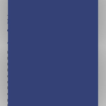
Jeunesse | Moka | Anne Cresci
Kinra Girls – Kumiko et le
carnet de dessins – T0
À partir de 8 ans
Kinra Girls, la série qui a donné le goût de la
lecture à plus de 3 millions de lectrices !
Kumiko est très douée en dessin et en peinture.
Proche de sa famille, elle ne supporte
cependant pas sa tante Maho, une femme
méchante. À cause d’elle, elle va découvrir un
lourd secret de famille… Kumiko va-t-elle tout
de même réaliser son rêve ? Précédemment
paru sous le titre Kinra Girls – Le secret de
Kumiko – Tome 0.