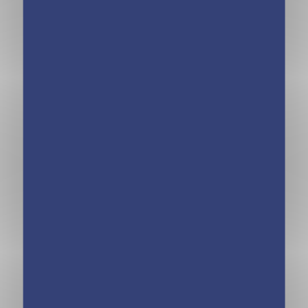
Harry Potter –
Harry Potter –
Mon album
Mon set de
photos de classe
bureau
Primaire
HARRY POTTER
Harry Potter –
– Mon carnet de
Mon journal
notes
secret Luna
Lovegood (avec
encre invisible)