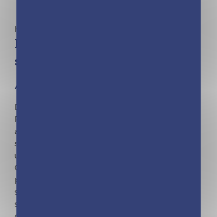
Harry Potter
Harry Potter – Mon journal
secret (avec encre invisible)
À partir de 6 ans
Dans ce journal intime aux couleurs d'Harry
Potter, tes secrets seront bien gardés ! Grâce
au stylo à encre invisible, écris tes messages
secrets et tes confidences, laisse sécher et
utilise la lampe pour révéler le texte. Magique !
Ce journal contient de jolies pages illustrées
pour retrouver tout l'univers de Poudlard, un
stylo à encre invisible et un cadenas doré avec
sa clé pour bien enfermer tes secrets. Le
cadeau idéal pour tous les fans et les sorciers