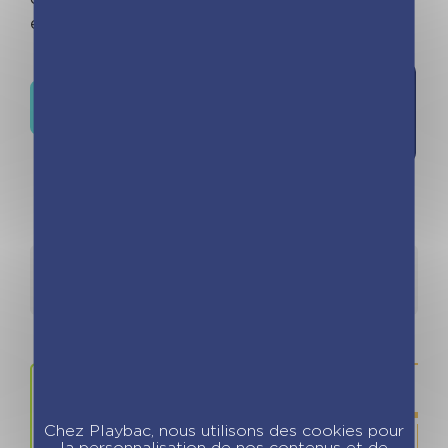
en herbe !
Ajouter à
Où trouver ce livre ?
la liste de
souhaits
Détails
Auteurs
Chez Playbac, nous utilisons des cookies pour
la personnalisation de nos contenus et de