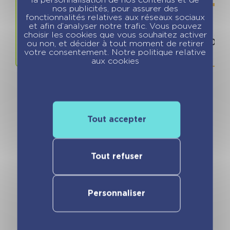
nos publicités, pour assurer des
fonctionnalités relatives aux réseaux sociaux
et afin d’analyser notre trafic. Vous pouvez
Prix
ISBN / 
choisir les cookies que vous souhaitez activer
14.90 €
978280968
ou non, et décider à tout moment de retirer
votre consentement. Notre politique relative
aux cookies
Tout accepter
Vous pourriez aimer
Tout refuser
Personnaliser