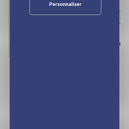
Personnaliser
Prix
ISBN / 
15.95 €
979107016
Vous pourriez aimer