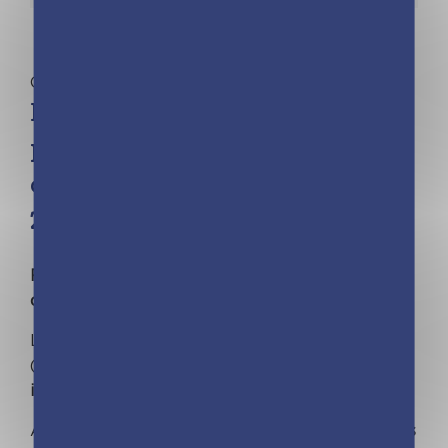
Calendriers familiaux
Frigobloc Mensuel Année
positive 2027 – Calendrier
organiseur familial (de sept.
2026 à déc. 2027)
FRIGOBLOC©, CHOISISSEZ L'ORIGINAL ! N°1
des ventes de calendriers familiaux !
Le calendrier qui tient sur
TOUS les frigos
(
même bombés
) grâce à son
maxi aimant déjà
intégré
!
Avec les
dates officielles des vacances scolaires