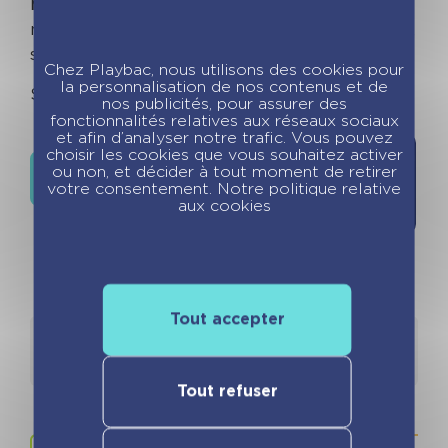
hausse de prix
: maxi aimant (le + gros du
marché !), colle super forte pour tenir les blocs,
support maxi solide et finitions soignées !
Chez Playbac, nous utilisons des cookies pour
la personnalisation de nos contenus et de
S'organiser n'a jamais été aussi simple !
nos publicités, pour assurer des
fonctionnalités relatives aux réseaux sociaux
et afin d’analyser notre trafic. Vous pouvez
choisir les cookies que vous souhaitez activer
Ajouter à
ou non, et décider à tout moment de retirer
Où trouver ce livre ?
la liste de
votre consentement. Notre politique relative
souhaits
aux cookies
Tout accepter
Détails
Auteurs
Tout refuser