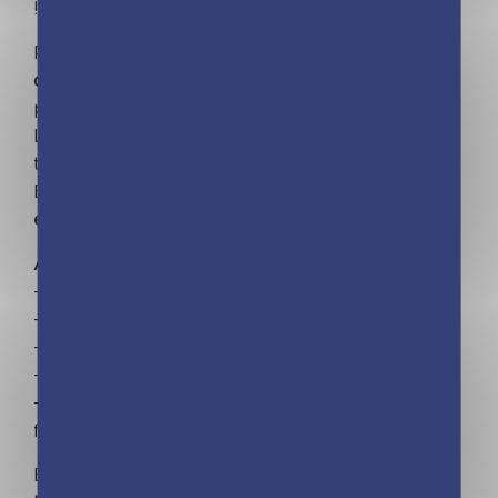
!
Planifiez tout sur 16 mois, de
septembre 2026 à
décembre 2027
avec ce calendrier maxi solide
pour passer une
année positive
.
Le planning d'organisation mensuel permet de
tout noter et de ne rien rater de la vie familiale.
Et retrouvez également chaque mois
une belle
et grande photo inspirante et ressourçante
.
Avec en bonus :
– Un bloc de listes de courses,
– Des notes repositionnables,
– 2 emplois du temps des enfants,
– Une fiche de numéros utiles,
– Un crayon à papier et son élastique pour le
fixer.
Et toujours
une qualité IRRÉPROCHABLE sans