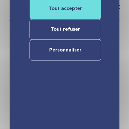
Prix
ISBN / 
15.95 €
978280968
Tout accepter
Tout refuser
Personnaliser
Vous pourriez aimer