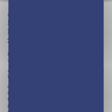
Uncategorized
Frigobloc Mensuel 2025 spécial
Horoscope (de janv. à dec.
2025)
FRIGOBLOC©, LE VRAI, L’ORIGINAL ! N°1 des
ventes de calendriers familiaux !
Avec les dates officielles des vacances scolaires
!
Grâce à ce calendrier Frigobloc Horoscope, qui
tient parfaitement sur tous les modèles de
frigos avec son maxi aimant, planifiez tout de
janvier à décembre 2025 et découvrez chaque
mois l’horoscope des 12 signes astrologiques.