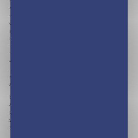
Avec en bonus :
– Des fiches explicatives : le portrait des signes
astrologiques, l’influence des planètes, les
pouvoirs de la Lune, comprendre Mercure
rétrograde…
– Un bloc de listes de course
– Des notes repositionnables
– Le calendrier de toute l’année
– Des fiches pratiques : l’emploi du temps, les
règles de la famille, le tableau des missions, les
anniversaires, les grands fêtes religieuses
Et toujours une qualité IRRÉPROCHABLE : maxi
aimant (le + gros du marché !), colle extra-forte
pour tenir les blocs, papier 160 grammes,
support maxi solide et finitions soignées !
S’organiser n’a jamais été aussi simple !