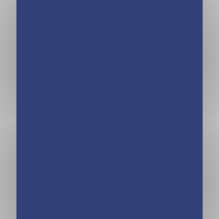
Agenda Bullet
Frigobloc Le
2022-2023
mini calendrier
Ultra Simple
pour une famille
organisée ! (de
sept. 2024 à déc.
2025)
Frigobloc Le
calendrier Ultra
Simple pour une
famille
organisée ! (de
sept. 2024 à déc.