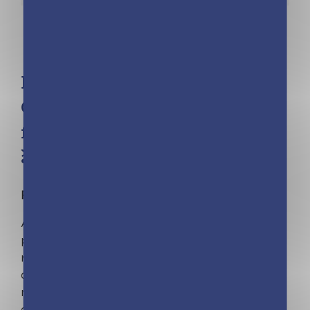
Frigobloc Mensuel 2023 –
Calendrier d’organisation
familiale / mois (de sept. 2022
à déc. 2023)
FRIGOBLOC©
, LE VRAI, L'ORIGINAL !
Avec ce calendrier maxi aimanté qui tient
parfaitement sur tous les frigos (aimant
renforcé), planifiez tout de septembre 2022 à
décembre 2023. Le planning d'organisation par
mois permet de tout noter et de ne rien rater
de la vie familiale. Avec en bonus des blocs de