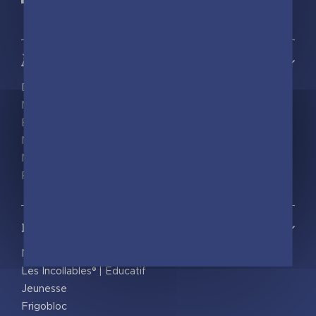
À propos
Découvrir playBac
Nos actualités
Espace pro
Nous rejoindre
Nous contacter
Foreign rights
Notre catalogue
Nos nouveautés
Les Incollables® | Éducatif
Jeunesse
Frigobloc