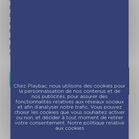
listes de courses, des notes repositionnables,
l'emploi du temps des enfants, une fiche de
numéros utiles, des fiches d'organisation
familiale et de nombreuses recettes et astuces
cuisine 100 % renouvelées. S'organiser n'a
jamais été aussi simple !
Out of stock
Ajouter à
Où trouver ce livre ?
la liste de
Chez Playbac, nous utilisons des cookies pour
souhaits
la personnalisation de nos contenus et de
nos publicités, pour assurer des
fonctionnalités relatives aux réseaux sociaux
et afin d’analyser notre trafic. Vous pouvez
choisir les cookies que vous souhaitez activer
ou non, et décider à tout moment de retirer
votre consentement. Notre politique relative
aux cookies
Détails
Auteurs