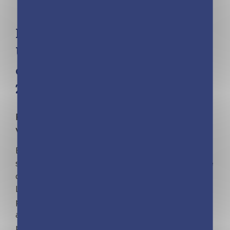
Frigobloc Le mini calendrier
Ultra Simple pour une famille
organisée ! (de sept. 2023 à déc.
2024)
FRIGOBLOC©, LE VRAI, L'ORIGINAL ! N°1 des
ventes de calendriers familiaux !
Envie d'organiser votre vie de famille
simplement et sans « squatter » toute la porte
de frigo ?
Le mini calendrier ultra-simple, qui tient
parfaitement sur tous les frigos grâce à ses
aimants maxi-costauds, est fait pour vous ! 2
pages par mois, avec des très grandes cases,