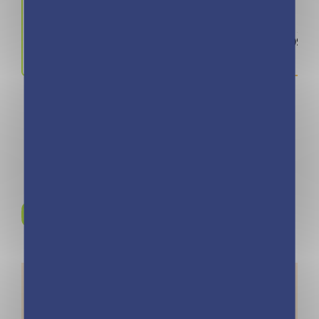
Prix
ISBN / 
9.90 €
978280968
Rejoignez-nous sur
Instagram !