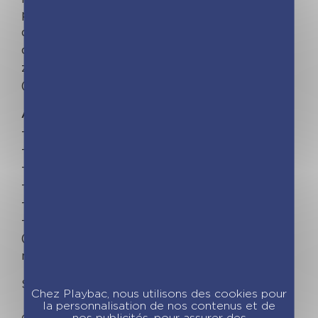
pour tout noter de septembre 2023 à
décembre 2024, un espace dédié aux priorités
du mois, une zone mémo pour les parents, une
zone mémo pour les enfants… et c'est tout
(mais c'est déjà pas mal) !
Avec en bonus :
– 1 pochette de rangement
– 2 maxi-trombones
– 500 stickers colorés
– 1 bloc listes de courses
– 1 critérium
– Des fiches pratiques pour gérer le quotidien
(emplois du temps, mémo anniversaires,
numéros d'urgences…).
S'organiser n'a jamais été aussi simple !
Chez Playbac, nous utilisons des cookies pour
la personnalisation de nos contenus et de